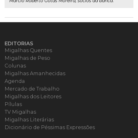
Marcio Roberto Gotas Moreira, sócios da banca.
EDITORIAS
Migalhas Quentes
Migalhas de Peso
Colunas
Migalhas Amanhecidas
Agenda
Mercado de Trabalho
Migalhas dos Leitores
Pílulas
TV Migalhas
Migalhas Literárias
Dicionário de Péssimas Expressões