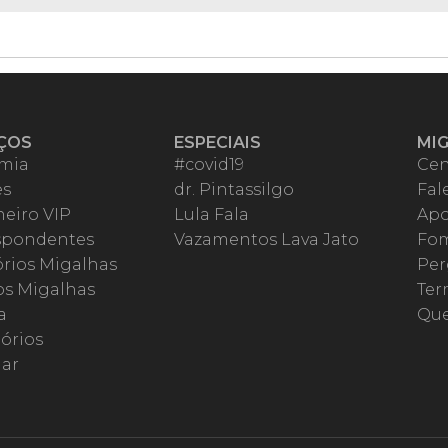
ÇOS
ESPECIAIS
MI
mia
#covid19
Cen
es
dr. Pintassilgo
Fal
eiro VIP
Lula Fala
Apo
spondentes
Vazamentos Lava Jato
Fom
órios Migalhas
Per
os Migalhas
Ter
a
Qu
órios
ar