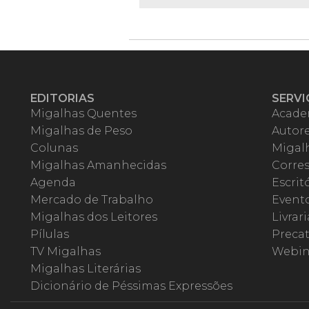
EDITORIAS
SERVI
Migalhas Quentes
Acade
Migalhas de Peso
Autor
Colunas
Migalh
Migalhas Amanhecidas
Corre
Agenda
Escrit
Mercado de Trabalho
Event
Migalhas dos Leitores
Livrari
Pílulas
Precat
TV Migalhas
Webin
Migalhas Literárias
Dicionário de Péssimas Expressões