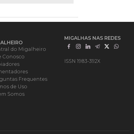
MIGALHAS NAS REDES
GALHEIRO
tral do Migalheiro
e Conosco
ISSN 1983-392X
iadores
entadores
guntas Frequentes
mos de Uso
em Somos