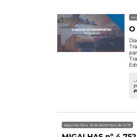
ter
O
Dia
Tra
par
Tra
Ed
.
p
P
segunda-feira, 16 de dezembro de 2019
MIGALHAS nº 4.752