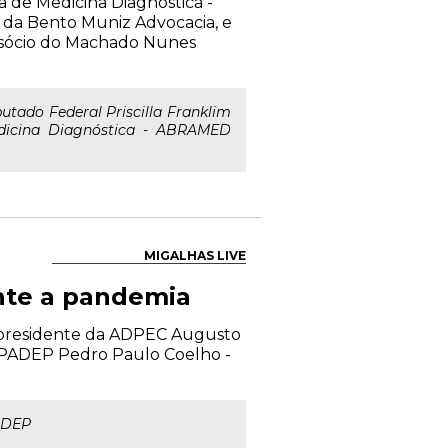
ra de Medicina Diagnóstica -
da Bento Muniz Advocacia, e
 sócio do Machado Nunes
tado Federal Priscilla Franklim
Medicina Diagnóstica - ABRAMED
MIGALHAS LIVE
nte a pandemia
e presidente da ADPEC Augusto
 APADEP Pedro Paulo Coelho -
ADEP