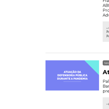
Fra
AB
Pro
Ad
.
M
M
ter
A
Pal
Bar
pr
.