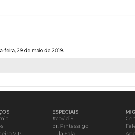
-feira, 29 de maio de 2019.
ÇOS
ESPECIAIS
MI
mia
#covid19
Cen
es
dr. Pintassilgo
Fal
eiro VIP
Lula Fala
Apo