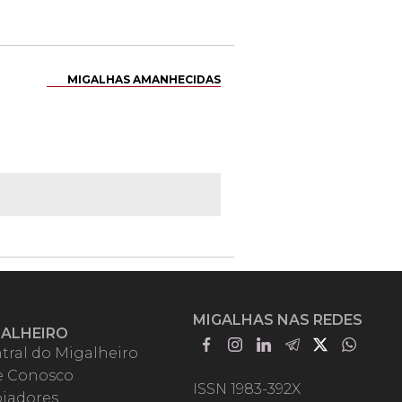
MIGALHAS AMANHECIDAS
MIGALHAS NAS REDES
GALHEIRO
tral do Migalheiro
e Conosco
ISSN 1983-392X
iadores