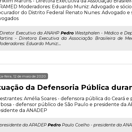
nklim Martins - Diretora Executiva da Associação Brasilei
RAMED Moderadores: Eduardo Muniz: Advogado e sócio 
curador do Distrito Federal Renato Nunes: Advogado e
vogados
..Diretor Executivo da ANAHP
Pedro
Westphalen - Médico e Depu
artins - Diretora Executiva da Associação Brasileira de 
oderadores: Eduardo Muniz:...
ça-feira, 12 de maio de 2020
tuação da Defensoria Pública dura
estrantes: Amélia Soares - defensora pública do Ceará 
bosa - defensor público de São Paulo e presidente da
esidente da ANADEP
..presidente da APADEP
Pedro
Paulo Coelho - presidente da AN