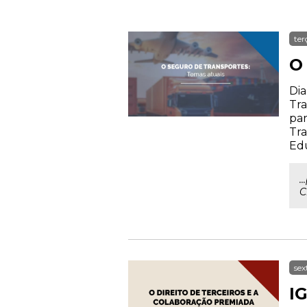
ter
O
Dia
Tra
par
Tra
Ed
.
C
sex
IG