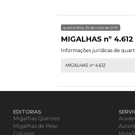
quarta-feira, 29 de maio de 2019
MIGALHAS nº 4.612
Informações jurídicas de quarta
MIGALHAS nº 4.612
EDITORIAS
SERVI
Migalhas Quentes
Acade
Migalhas de Peso
Autor
Colunas
Migalh