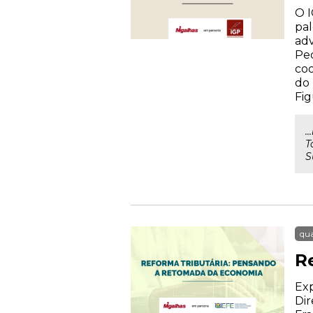
O I
pal
adv
Ped
coo
do 
Fig
.
T
S
qua
R
Exp
Dir