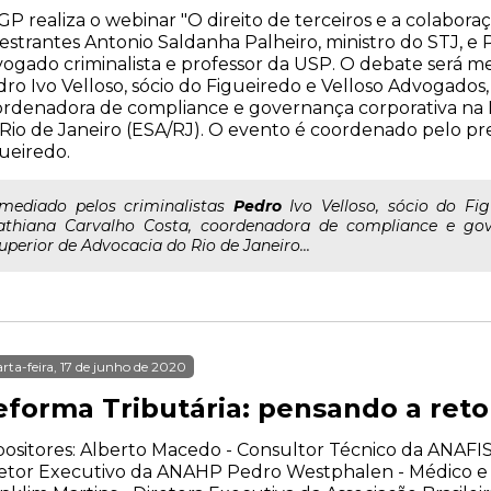
GP realiza o webinar "O direito de terceiros e a colabor
estrantes Antonio Saldanha Palheiro, ministro do STJ, e P
ogado criminalista e professor da USP. O debate será me
ro Ivo Velloso, sócio do Figueiredo e Velloso Advogados,
rdenadora de compliance e governança corporativa na 
Rio de Janeiro (ESA/RJ). O evento é coordenado pelo pre
ueiredo.
..mediado pelos criminalistas
Pedro
Ivo Velloso, sócio do Fi
athiana Carvalho Costa, coordenadora de compliance e gov
uperior de Advocacia do Rio de Janeiro...
rta-feira, 17 de junho de 2020
eforma Tributária: pensando a re
ositores: Alberto Macedo - Consultor Técnico da ANAFIS
etor Executivo da ANAHP Pedro Westphalen - Médico e 