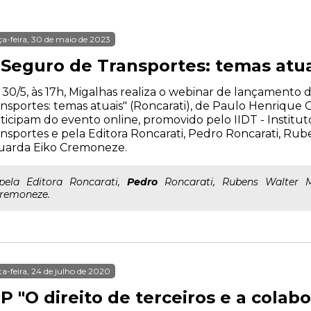
ça-feira, 30 de maio de 2023
 Seguro de Transportes: temas atua
 30/5, às 17h, Migalhas realiza o webinar de lançamento 
nsportes: temas atuais" (Roncarati), de Paulo Henrique
ticipam do evento online, promovido pelo IIDT - Institut
nsportes e pela Editora Roncarati, Pedro Roncarati, Ru
uarda Eiko Cremoneze.
..pela Editora Roncarati,
Pedro
Roncarati, Rubens Walter 
remoneze.
ta-feira, 24 de julho de 2020
P "O direito de terceiros e a cola