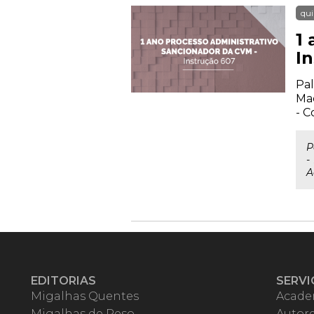
qui
1
I
Pal
Mac
- 
P
-
A
EDITORIAS
SERVI
Migalhas Quentes
Acade
Migalhas de Peso
Autor