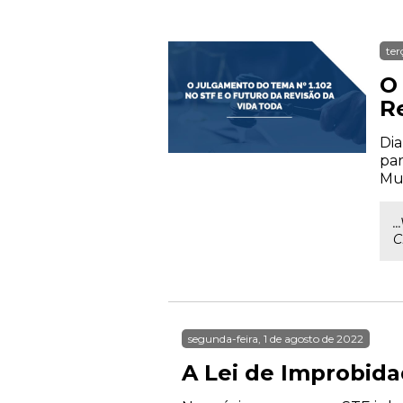
ter
O
R
Dia
par
Mur
.
C
segunda-feira, 1 de agosto de 2022
A Lei de Improbida