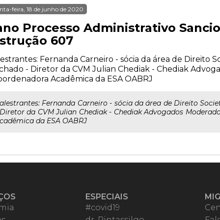
nta-feira, 18 de junho de 2020
 ano Processo Administrativo Sanci
nstrução 607
estrantes: Fernanda Carneiro - sócia da área de Direito
hado - Diretor da CVM Julian Chediak - Chediak Advog
Coordenadora Acadêmica da ESA OABRJ
alestrantes: Fernanda Carneiro - sócia da área de Direito So
 Diretor da CVM Julian Chediak - Chediak Advogados Moderado
cadêmica da ESA OABRJ
ÇOS
ESPECIAIS
MI
mia
#covid19
Cen
es
dr. Pintassilgo
Fal