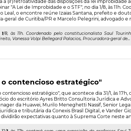
a (ir)retroatividade das disposições da lei improbidade a
inar "A Lei de Improbidade e o STF", no dia 1/8, às 11h. 
o Leal, o encontre reúne Izaias Santana, prefeito e douto
a-geral de Curitiba/PR e Marcelo Pelegrini, advogado e 
a
1
/8, às 11h. Coordenado pelo constitucionalista Saul Tourin
reito, Vanessa Volpi Bellegard Palacios, Procuradora-geral de...
 o contencioso estratégico"
o contencioso estratégico", que acontece dia 31/1, às 17
ócio do escritório Ayres Britto Consultoria Jurídica e Ad
anager da Huawei, Murilo Meneghetti Nassif, Senior Lega
jurídica e tributária da Conexis Brasil Digital, e Vander G
e dividirão expectativas quanto à Suprema Corte neste a