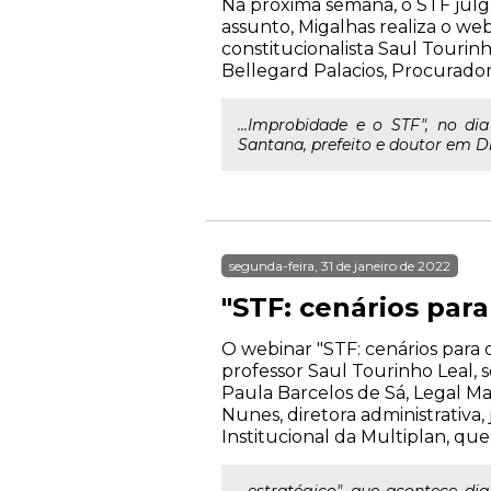
Na próxima semana, o STF julga 
assunto, Migalhas realiza o web
constitucionalista Saul Tourinh
Bellegard Palacios, Procurador
...Improbidade e o STF", no di
Santana, prefeito e doutor em Di
segunda-feira, 31 de janeiro de 2022
"STF: cenários para
O webinar "STF: cenários para 
professor Saul Tourinho Leal, s
Paula Barcelos de Sá, Legal M
Nunes, diretora administrativa, 
Institucional da Multiplan, qu