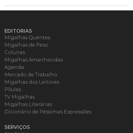
EDITORIAS
Migalhas Quentes
Migalhas de Peso
Colunas
Migalhas Amanhecidas
Agenda
Mercado de Trabalho
Migalhas dos Leitores
Pílulas
TV Migalhas
Migalhas Literárias
Dicionário de Péssimas Expressões
SERVIÇOS