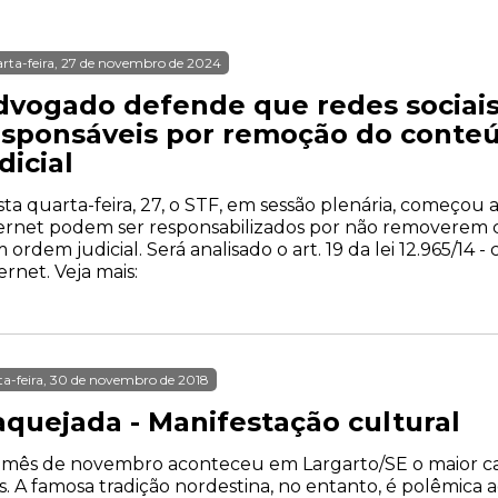
rta-feira, 27 de novembro de 2024
dvogado defende que redes sociai
esponsáveis por remoção do cont
dicial
ta quarta-feira, 27, o STF, em sessão plenária, começou 
ternet podem ser responsabilizados por não removerem
 ordem judicial. Será analisado o art. 19 da lei 12.965/14
ernet. Veja mais:
ta-feira, 30 de novembro de 2018
aquejada - Manifestação cultural
 mês de novembro aconteceu em Largarto/SE o maior 
s. A famosa tradição nordestina, no entanto, é polêmica a