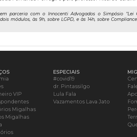
a em parceria com o Innocenti Advogados o Simpósio "Lei
 dois módulos, às 9h, sobre LGPD, e às 14h, sobre Complianc
ÇOS
ESPECIAIS
MI
mia
#covid19
Cen
es
dr. Pintassilgo
Fal
eiro VIP
Lula Fala
Apo
spondentes
Vazamentos Lava Jato
Fom
órios Migalhas
Per
os Migalhas
Ter
a
Qu
órios