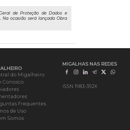
 Geral de Proteção de Dados e
e. Na ocasião será lançada Obra
MIGALHAS NAS REDES
GALHEIRO
tral do Migalheiro
e Conosco
ISSN 1983-392X
iadores
entadores
guntas Frequentes
mos de Uso
em Somos