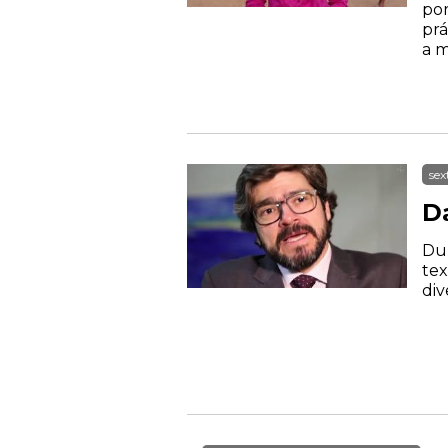
por
prá
a m
sex
D
Dur
tex
div