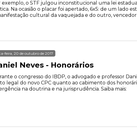
 exemplo, o STF julgou inconstitucional uma lei estad
tica. Na ocasião o placar foi apertado, 6x5: de um lado
anifestação cultural da vaquejada e do outro, vencedor, .
ta-feira, 20 de outubro de 2017
aniel Neves - Honorários
ante o congresso do IBDP, o advogado e professor Danie
to legal do novo CPC quanto ao cabimento dos honorário
ergência na doutrina e na jurisprudência. Saiba mais: