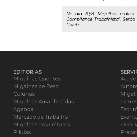
No dia 20/8, Migalhas realiz
Compliance Trabalhista". Serão
Coleti...
EDITORIAS
SERVI
Migalhas Quentes
Acade
Migalhas de Peso
Autor
Colunas
Migalh
Migalhas Amanhecidas
Corre
Agenda
Escrit
Mercado de Trabalho
Event
Migalhas dos Leitores
Livrari
Pílulas
Precat