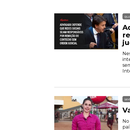
qua
A
r
ju
Nes
in
sem
Int
sex
V
No
paí