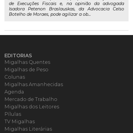
de Execuções Fiscais e, na opinião da advogada
Isadora Petenon Braslauskas, da Advocacia Celso
Botelho de Moraes, pode agilizar a ob...
EDITORIAS
Migalhas Quentes
Migalhas de Peso
Colunas
Migalhas Amanhecidas
Agenda
Mercado de Trabalho
Migalhas dos Leitores
Pílulas
TV Migalhas
Migalhas Literárias