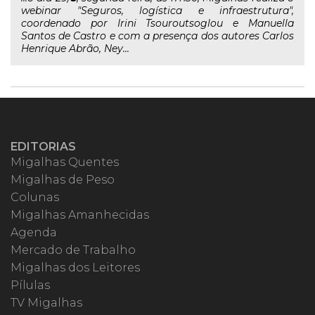
webinar "Seguros, logística e infraestrutura",
coordenado por Irini Tsouroutsoglou e Manuella
Santos de Castro e com a presença dos autores Carlos
Henrique Abrão, Ney...
EDITORIAS
Migalhas Quentes
Migalhas de Peso
Colunas
Migalhas Amanhecidas
Agenda
Mercado de Trabalho
Migalhas dos Leitores
Pílulas
TV Migalhas