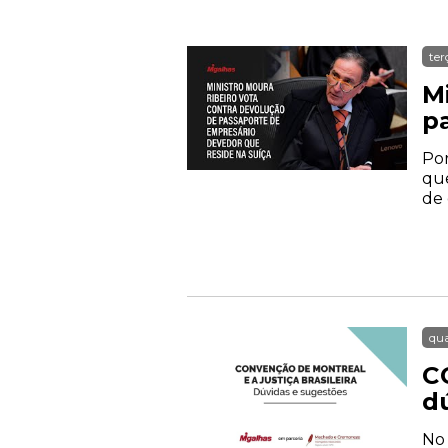
ter
M
p
Por
que
de 
qua
C
d
No 