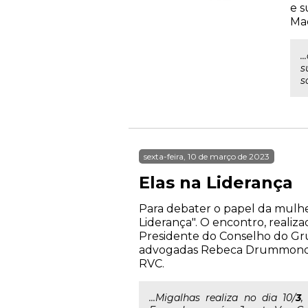
e s
Mac
.
s
s
sexta-feira, 10 de março de 2023
Elas na Liderança
Para debater o papel da mulher 
Liderança". O encontro, reali
Presidente do Conselho do Gru
advogadas Rebeca Drummond de 
RVC.
...Migalhas realiza no dia 10/
3
,