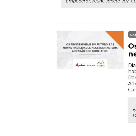
Empoderar, reúne Janete Vaz, Co
seg
Os
ne
Dia
hab
Par
Adv
Car
.
n
D