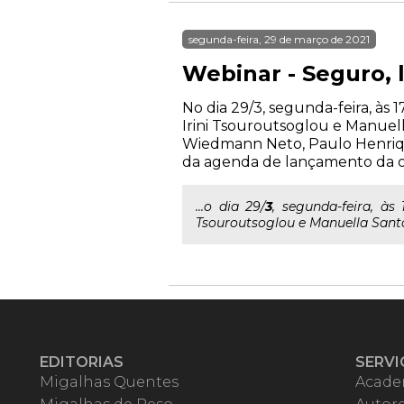
segunda-feira, 29 de março de 2021
Webinar - Seguro, l
No dia 29/3, segunda-feira, às 
Irini Tsouroutsoglou e Manuel
Wiedmann Neto, Paulo Henriqu
da agenda de lançamento da o
...o dia 29/
3
, segunda-feira, às
Tsouroutsoglou e Manuella Santo
EDITORIAS
SERVI
Migalhas Quentes
Acade