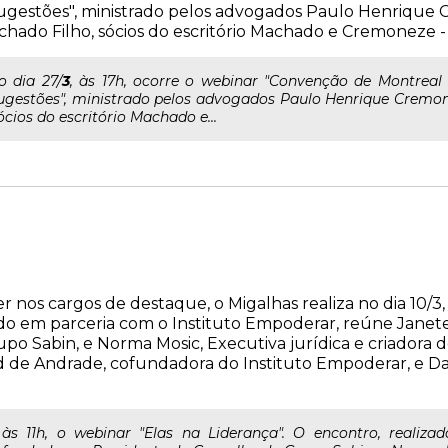
ugestões", ministrado pelos advogados Paulo Henriqu
hado Filho, sócios do escritório Machado e Cremoneze -
..o dia 27/
3
, às 17h, ocorre o webinar "Convenção de Montreal e
ugestões", ministrado pelos advogados Paulo Henrique Cremo
ócios do escritório Machado e...
nos cargos de destaque, o Migalhas realiza no dia 10/3, à
zado em parceria com o Instituto Empoderar, reúne Janet
po Sabin, e Norma Mosic, Executiva jurídica e criadora 
Andrade, cofundadora do Instituto Empoderar, e Danie
 às 11h, o webinar "Elas na Liderança". O encontro, realiz