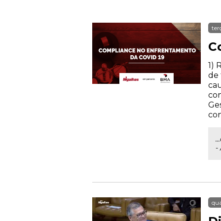
ter
C
1) 
de 
cau
con
Ges
con
.
-
qua