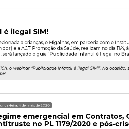
 é ilegal SIM!
cionada a crianças, o Migalhas, em parceria com o Institu
idor) e a ACT Promoção da Saúde, realizam no dia 11/4, à
o, será lançado o guia "Publicidade Infantil é Ilegal no Brasi
 10h, o webinar "Publicidade infantil é ilegal SIM!". Na ocasião
ipe!
unda-feira, 4 de maio de 2020
egime emergencial em Contratos, 
titruste no PL 1179/2020 e pós-cri