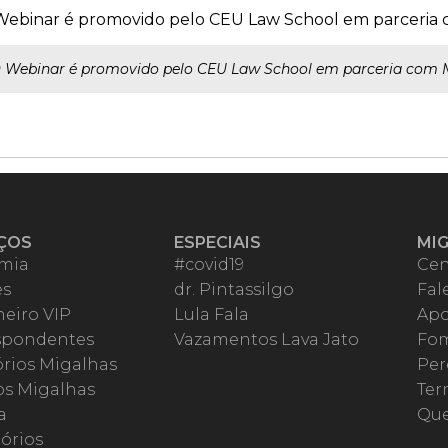
ebinar é promovido pelo CEU Law School em parceria 
 Webinar é promovido pelo CEU Law School em parceria com M
ÇOS
ESPECIAIS
MI
mia
#covid19
Cen
es
dr. Pintassilgo
Fal
eiro VIP
Lula Fala
Apo
spondentes
Vazamentos Lava Jato
Fom
órios Migalhas
Per
os Migalhas
Ter
a
Qu
órios