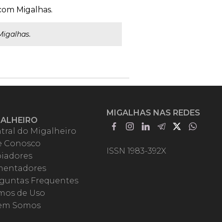
com Migalhas.
igalhas.
MIGALHAS NAS REDES
GALHEIRO
tral do Migalheiro
e Conosco
ISSN 1983-392X
iadores
entadores
guntas Frequentes
mos de Uso
em Somos