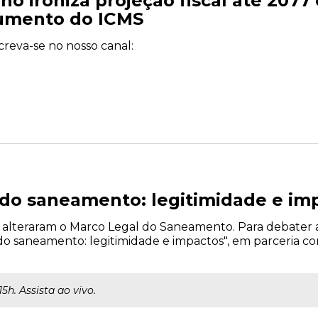
ino ironiza projeção fiscal até 207
umento do ICMS
creva-se no nosso canal:
 do saneamento: legitimidade e im
tos alteraram o Marco Legal do Saneamento. Para debater 
o saneamento: legitimidade e impactos", em parceria com
 15h. Assista ao vivo.