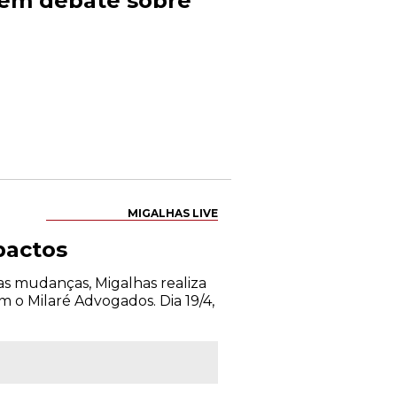
7 em debate sobre
MIGALHAS LIVE
pactos
as mudanças, Migalhas realiza
 o Milaré Advogados. Dia 19/4,