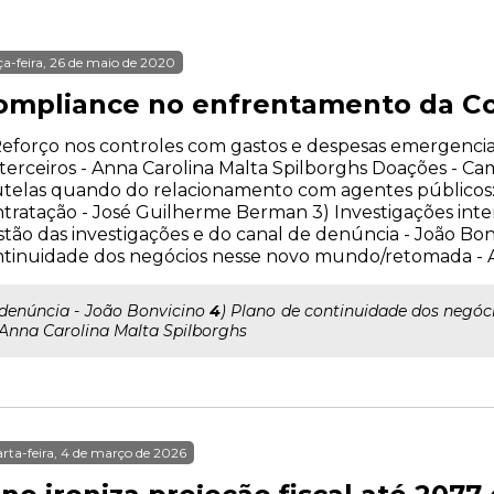
ça-feira, 26 de maio de 2020
ompliance no enfrentamento da Co
Reforço nos controles com gastos e despesas emergenciai
terceiros - Anna Carolina Malta Spilborghs Doações - Ca
telas quando do relacionamento com agentes públicos: F
tratação - José Guilherme Berman 3) Investigações int
tão das investigações e do canal de denúncia - João Bon
tinuidade dos negócios nesse novo mundo/retomada - A
..denúncia - João Bonvicino
4
) Plano de continuidade dos negó
 Anna Carolina Malta Spilborghs
rta-feira, 4 de março de 2026