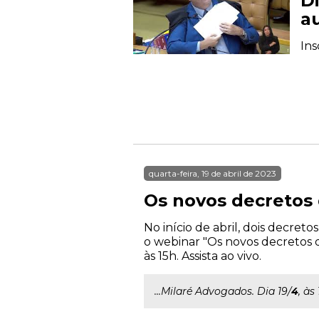
D
a
Ins
quarta-feira, 19 de abril de 2023
Os novos decretos
No início de abril, dois decre
o webinar "Os novos decretos d
às 15h. Assista ao vivo.
...Milaré Advogados. Dia 19/
4
, às