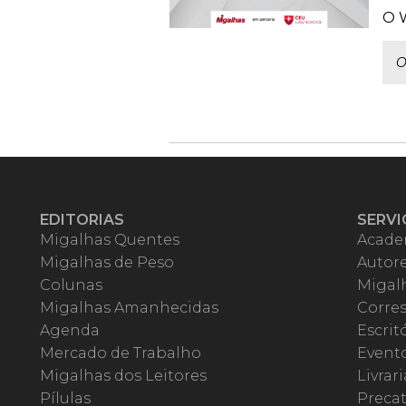
O W
O
EDITORIAS
SERVI
Migalhas Quentes
Acade
Migalhas de Peso
Autor
Colunas
Migalh
Migalhas Amanhecidas
Corre
Agenda
Escrit
Mercado de Trabalho
Event
Migalhas dos Leitores
Livrari
Pílulas
Precat