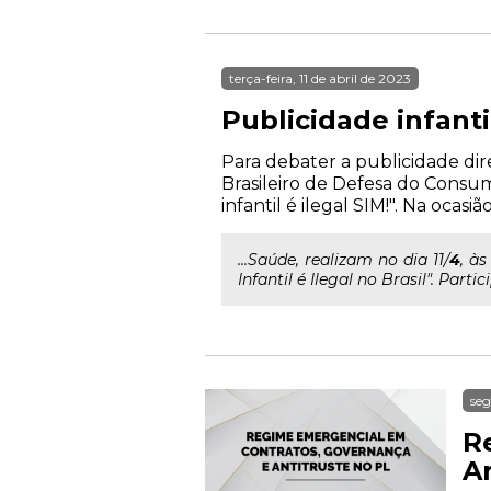
terça-feira, 11 de abril de 2023
Publicidade infantil
Para debater a publicidade dire
Brasileiro de Defesa do Consum
infantil é ilegal SIM!". Na ocasiã
...Saúde, realizam no dia 11/
4
, às
Infantil é Ilegal no Brasil". Partic
seg
R
An