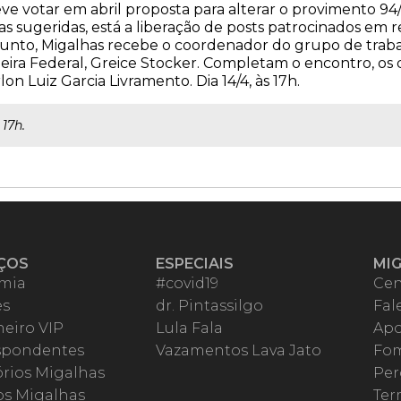
e votar em abril proposta para alterar o provimento 94/
sugeridas, está a liberação de posts patrocinados em red
sunto, Migalhas recebe o coordenador do grupo de trab
heira Federal, Greice Stocker. Completam o encontro, o
n Luiz Garcia Livramento. Dia 14/4, às 17h.
 17h.
ÇOS
ESPECIAIS
MI
mia
#covid19
Cen
es
dr. Pintassilgo
Fal
eiro VIP
Lula Fala
Apo
spondentes
Vazamentos Lava Jato
Fom
órios Migalhas
Per
os Migalhas
Ter