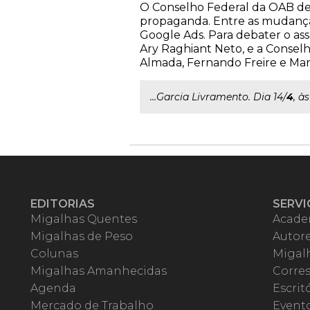
O Conselho Federal da OAB dev
propaganda. Entre as mudanças 
Google Ads. Para debater o as
Ary Raghiant Neto, e a Consel
Almada, Fernando Freire e Marlo
...Garcia Livramento. Dia 14/
4
, às
EDITORIAS
SERVI
Migalhas Quentes
Acade
Migalhas de Peso
Autor
Colunas
Migalh
Migalhas Amanhecidas
Corre
Agenda
Escrit
Mercado de Trabalho
Event