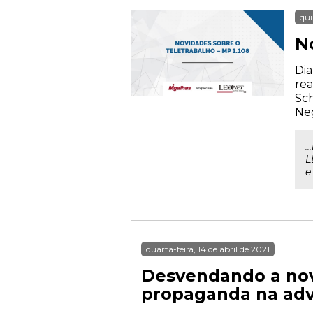
qui
N
Dia
rea
Sch
Neg
..
L
e
quarta-feira, 14 de abril de 2021
Desvendando a nov
propaganda na adv