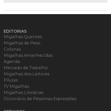
EDITORIAS
Migalhas Quentes
Migalhas de Peso
Colunas
Migalhas Amanhecidas
Agenda
Mercado de Trabalho
Migalhas dos Leitores
Pílulas
TV Migalhas
Migalhas Literárias
Dicionário de Péssimas Expressões