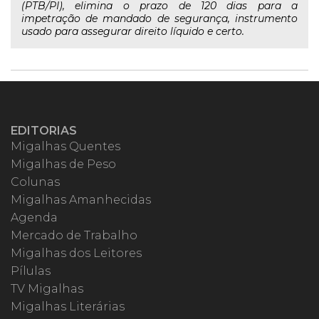
(PTB/PI), elimina o prazo de 120 dias para a
impetração de mandado de segurança, instrumento
usado para assegurar direito líquido e certo.
EDITORIAS
Migalhas Quentes
Migalhas de Peso
Colunas
Migalhas Amanhecidas
Agenda
Mercado de Trabalho
Migalhas dos Leitores
Pílulas
TV Migalhas
Migalhas Literárias