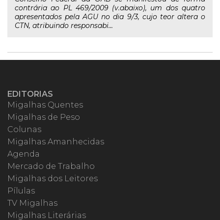
contrária ao PL 469/2009 (v.abaixo), um dos quatro
apresentados pela AGU no dia 9/3, cujo teor altera o
CTN, atribuindo responsabi...
EDITORIAS
Migalhas Quentes
Migalhas de Peso
Colunas
Migalhas Amanhecidas
Agenda
Mercado de Trabalho
Migalhas dos Leitores
Pílulas
TV Migalhas
Migalhas Literárias