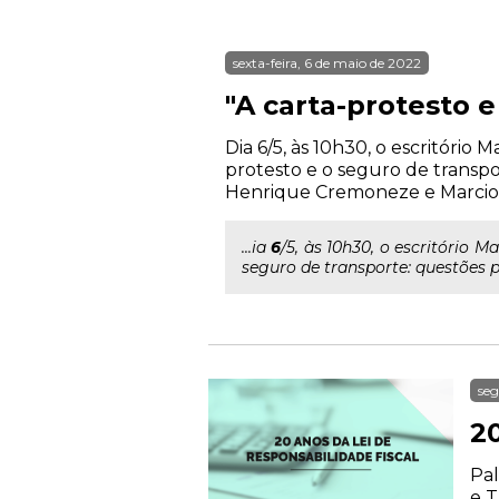
sexta-feira, 6 de maio de 2022
"A carta-protesto 
Dia 6/5, às 10h30, o escritóri
protesto e o seguro de transpo
Henrique Cremoneze e Marcio R
...ia
6
/5, às 10h30, o escritório
seguro de transporte: questões 
seg
2
Pal
e T