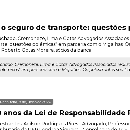
e o seguro de transporte: questões
o Machado, Cremoneze, Lima e Gotas Advogados Associados r
rte: questões polêmicas" em parceria com o Migalhas. O
oberto Gotas Moreira, sócios da banca.
 Machado, Cremoneze, Lima e Gotas Advogados Associados realiza
polêmicas" em parceria com o Migalhas. Os palestrantes são Pau
unda-feira, 8 de junho de 2020
0 anos da Lei de Responsabilidade F
estrantes: Adilson Rodrigues Pires - Advogado, Professor
ributário da UERJ Andrea Siqueira - Conselheira do TCE