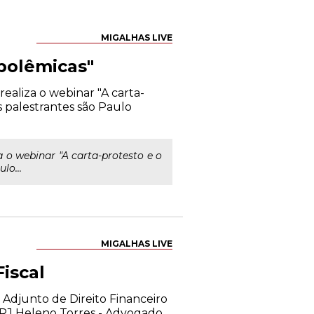
MIGALHAS LIVE
 polêmicas"
ealiza o webinar "A carta-
s palestrantes são Paulo
 o webinar "A carta-protesto e o
lo...
MIGALHAS LIVE
iscal
 Adjunto de Direito Financeiro
-RJ Heleno Torres - Advogado,