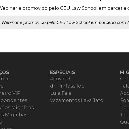
ebinar é promovido pelo CEU Law School em parceria 
 Webinar é promovido pelo CEU Law School em parceria com M
ÇOS
ESPECIAIS
MI
mia
#covid19
Cen
es
dr. Pintassilgo
Fal
eiro VIP
Lula Fala
Apo
spondentes
Vazamentos Lava Jato
Fom
órios Migalhas
Per
os Migalhas
Ter
a
Qu