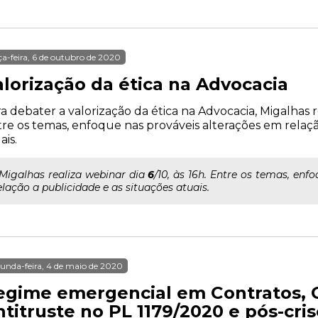
ça-feira, 6 de outubro de 2020
alorização da ética na Advocacia
a debater a valorização da ética na Advocacia, Migalhas re
re os temas, enfoque nas prováveis alterações em relaçã
ais.
..Migalhas realiza webinar dia
6
/10, às 16h. Entre os temas, en
elação a publicidade e as situações atuais.
unda-feira, 4 de maio de 2020
egime emergencial em Contratos, 
titruste no PL 1179/2020 e pós-cri