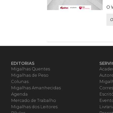
O W
O
EDITORIAS
SERVI
Migalhas Quentes
Acade
Migalhas de Peso
Autor
Colunas
Migalh
Migalhas Amanhecidas
Corre
Agenda
Escrit
Mercado de Trabalho
Event
Migalhas dos Leitores
Livrari