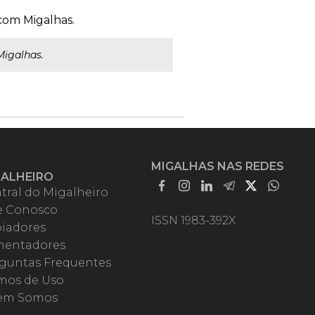
com Migalhas.
igalhas.
MIGALHAS NAS REDES
GALHEIRO
tral do Migalheiro
e Conosco
ISSN 1983-392X
iadores
entadores
guntas Frequentes
mos de Uso
em Somos