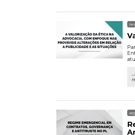
ter
V
Par
Ent
atu
.
r
seg
R
An