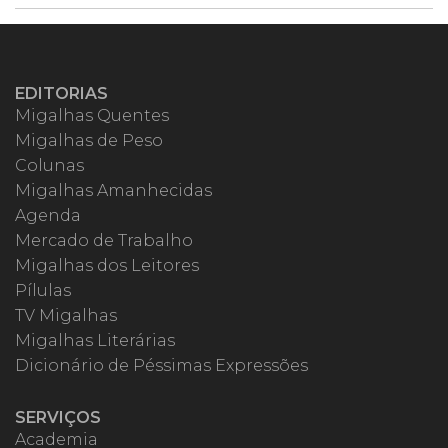
EDITORIAS
Migalhas Quentes
Migalhas de Peso
Colunas
Migalhas Amanhecidas
Agenda
Mercado de Trabalho
Migalhas dos Leitores
Pílulas
TV Migalhas
Migalhas Literárias
Dicionário de Péssimas Expressões
SERVIÇOS
Academia