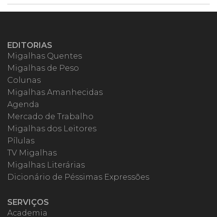
EDITORIAS
Migalhas Quentes
Migalhas de Peso
Colunas
Migalhas Amanhecidas
Agenda
Mercado de Trabalho
Migalhas dos Leitores
Pílulas
TV Migalhas
Migalhas Literárias
Dicionário de Péssimas Expressões
SERVIÇOS
Academia