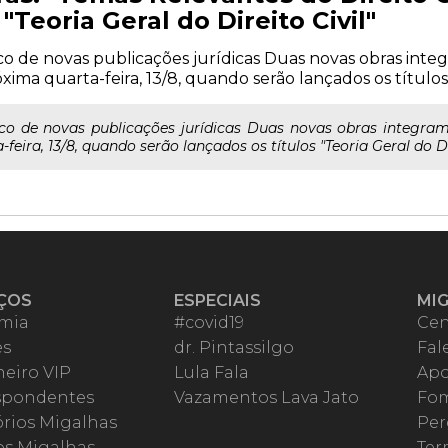
Teoria Geral do Direito Civil"
oco de novas publicações jurídicas Duas novas obras inte
róxima quarta-feira, 13/8, quando serão lançados os títulos "
oco de novas publicações jurídicas Duas novas obras integram 
feira, 13/8, quando serão lançados os títulos "Teoria Geral do Dir
ÇOS
ESPECIAIS
MI
mia
#covid19
Cen
es
dr. Pintassilgo
Fal
eiro VIP
Lula Fala
Apo
spondentes
Vazamentos Lava Jato
Fom
órios Migalhas
Per
os Migalhas
Ter