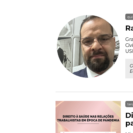
qui
R
Gra
Civ
US
G
E
ter
D
p