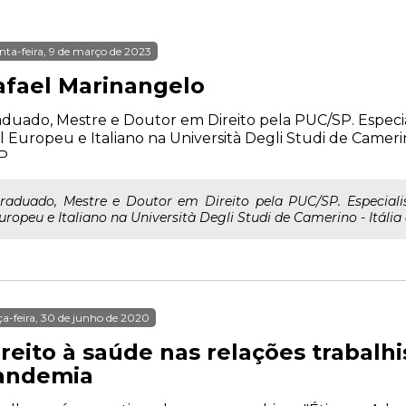
nta-feira, 9 de março de 2023
afael Marinangelo
duado, Mestre e Doutor em Direito pela PUC/SP. Especia
il Europeu e Italiano na Università Degli Studi de Camerin
P
raduado, Mestre e Doutor em Direito pela PUC/SP. Especiali
uropeu e Italiano na Università Degli Studi de Camerino - Itáli
ça-feira, 30 de junho de 2020
ireito à saúde nas relações trabalh
andemia