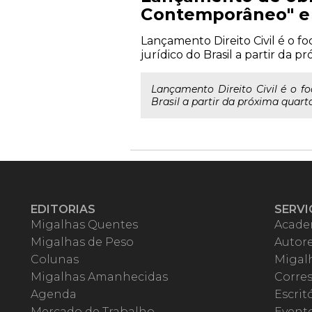
Contemporâneo" e "
Lançamento Direito Civil é o f
jurídico do Brasil a partir da p
Lançamento Direito Civil é o f
Brasil a partir da próxima quarta-
EDITORIAS
SERVI
Migalhas Quentes
Acade
Migalhas de Peso
Autor
Colunas
Migalh
Migalhas Amanhecidas
Corre
Agenda
Escrit
Mercado de Trabalho
Event