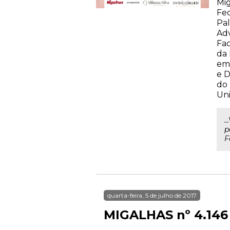
Mig
Fed
Pal
Ad
Fa
da 
em 
e D
do 
Uni
.
p
F
quarta-feira, 5 de julho de 2017
MIGALHAS nº 4.146