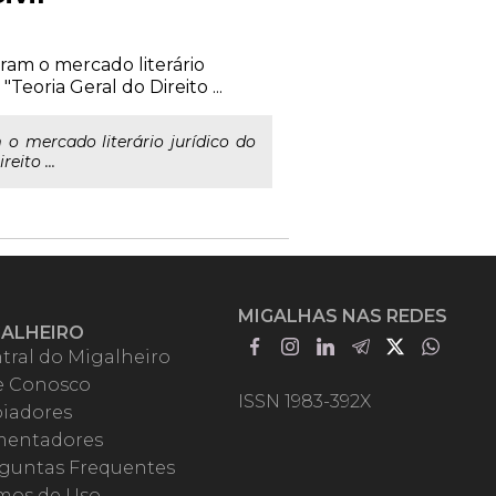
gram o mercado literário
Teoria Geral do Direito ...
o mercado literário jurídico do
eito ...
MIGALHAS NAS REDES
GALHEIRO
tral do Migalheiro
e Conosco
ISSN 1983-392X
iadores
entadores
guntas Frequentes
mos de Uso