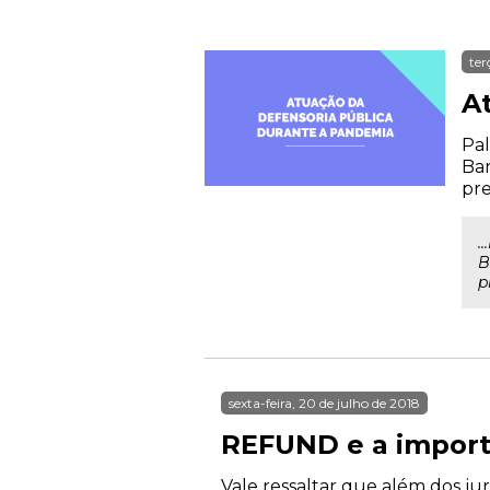
ter
A
Pal
Bar
pr
.
B
p
sexta-feira, 20 de julho de 2018
REFUND e a importâ
Vale ressaltar que além dos j