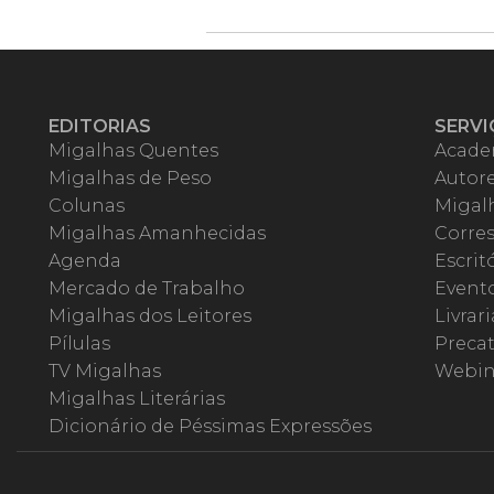
EDITORIAS
SERVI
Migalhas Quentes
Acade
Migalhas de Peso
Autor
Colunas
Migalh
Migalhas Amanhecidas
Corre
Agenda
Escrit
Mercado de Trabalho
Event
Migalhas dos Leitores
Livrari
Pílulas
Precat
TV Migalhas
Webin
Migalhas Literárias
Dicionário de Péssimas Expressões