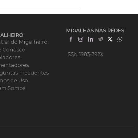
MIGALHAS NAS REDES
GALHEIRO
tral do Migalheiro
e Conosco
ISSN 1983-392X
iadores
entadores
guntas Frequentes
mos de Uso
em Somos