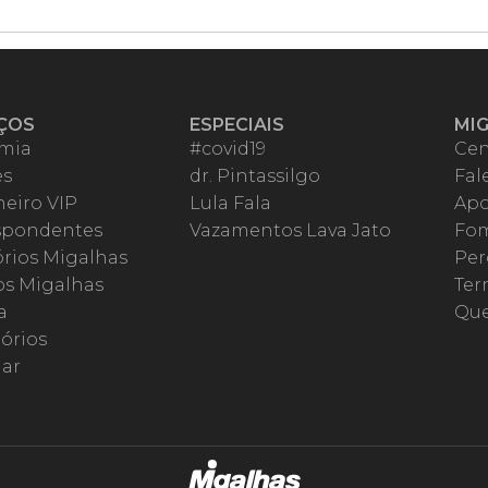
ÇOS
ESPECIAIS
MI
mia
#covid19
Cen
es
dr. Pintassilgo
Fal
eiro VIP
Lula Fala
Apo
spondentes
Vazamentos Lava Jato
Fom
órios Migalhas
Per
os Migalhas
Ter
a
Qu
órios
ar