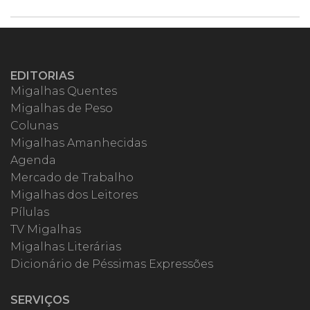
EDITORIAS
Migalhas Quentes
Migalhas de Peso
Colunas
Migalhas Amanhecidas
Agenda
Mercado de Trabalho
Migalhas dos Leitores
Pílulas
TV Migalhas
Migalhas Literárias
Dicionário de Péssimas Expressões
SERVIÇOS