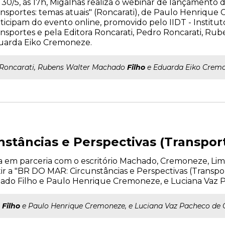
 30/5, às 17h, Migalhas realiza o webinar de lançamento 
nsportes: temas atuais" (Roncarati), de Paulo Henrique
ticipam do evento online, promovido pelo IIDT - Institut
nsportes e pela Editora Roncarati, Pedro Roncarati, Ru
uarda Eiko Cremoneze.
..Roncarati, Rubens Walter Machado
Filho
e Eduarda Eiko Cremo
stâncias e Perspectivas (Transpor
liza em parceria com o escritório Machado, Cremoneze, Li
tir a "BR DO MAR: Circunstâncias e Perspectivas (Transpor
do Filho e Paulo Henrique Cremoneze, e Luciana Vaz P
o
Filho
e Paulo Henrique Cremoneze, e Luciana Vaz Pacheco de C