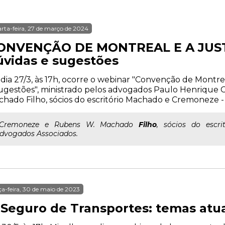
rta-feira, 27 de março de 2024
ONVENÇÃO DE MONTREAL E A JUST
úvidas e sugestões
dia 27/3, às 17h, ocorre o webinar "Convenção de Montreal
ugestões", ministrado pelos advogados Paulo Henriqu
hado Filho, sócios do escritório Machado e Cremoneze -
..Cremoneze e Rubens W. Machado
Filho
, sócios do escr
dvogados Associados.
ça-feira, 30 de maio de 2023
 Seguro de Transportes: temas atua