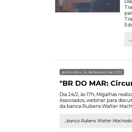
Dia
Tra
par
Tra
Ed
.
quinta-feira, 24 de fevereiro de 2022
"BR DO MAR: Circun
Dia 24/2, às 17h, Migalhas rea
Associados, webinar para discu
da banca Rubens Walter Macha
...banca Rubens Walter Machad