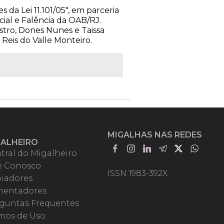
 da Lei 11.101/05", em parceria
cial e Falência da OAB/RJ.
stro, Dones Nunes e Taissa
Reis do Valle Monteiro.
MIGALHAS NAS REDES
GALHEIRO
tral do Migalheiro
e Conosco
ISSN 1983-392X
iadores
entadores
guntas Frequentes
mos de Uso