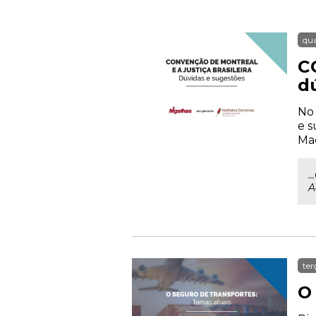
qua
C
d
No 
e s
Mac
.
A
ter
O