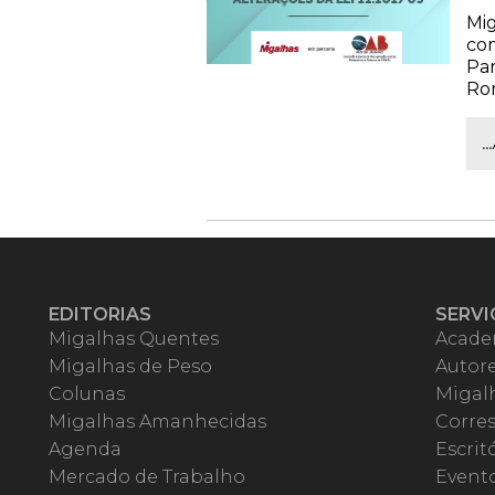
Mig
com
Par
Rom
.
EDITORIAS
SERVI
Migalhas Quentes
Acade
Migalhas de Peso
Autor
Colunas
Migalh
Migalhas Amanhecidas
Corre
Agenda
Escrit
Mercado de Trabalho
Event