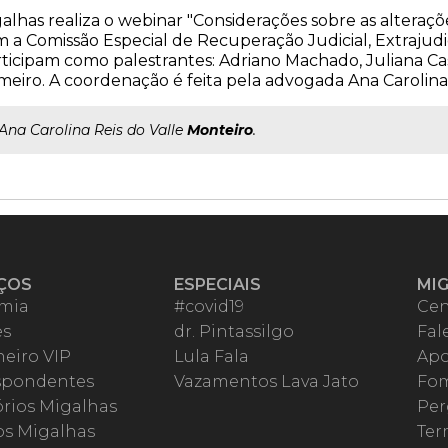
alhas realiza o webinar "Considerações sobre as alterações
 a Comissão Especial de Recuperação Judicial, Extrajudi
ticipam como palestrantes: Adriano Machado, Juliana Ca
eiro. A coordenação é feita pela advogada Ana Carolina 
..Ana Carolina Reis do Valle
Monteiro
.
ÇOS
ESPECIAIS
MI
mia
#covid19
Cen
es
dr. Pintassilgo
Fal
eiro VIP
Lula Fala
Apo
spondentes
Vazamentos Lava Jato
Fom
órios Migalhas
Per
os Migalhas
Ter