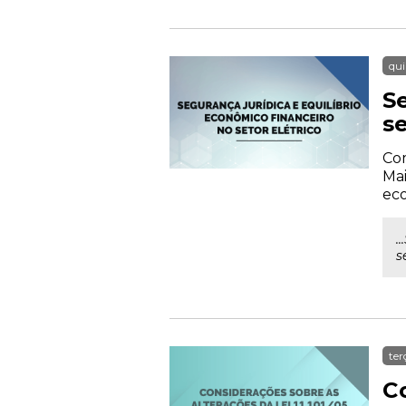
qui
S
se
Com
Mai
eco
.
s
ter
Co