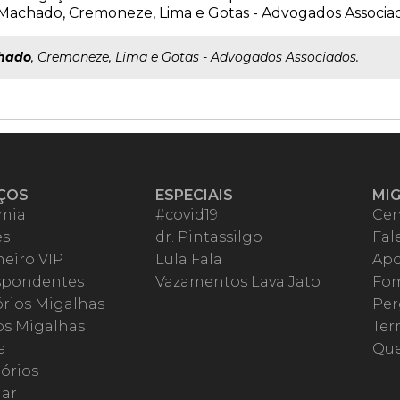
Machado, Cremoneze, Lima e Gotas - Advogados Associad
hado
, Cremoneze, Lima e Gotas - Advogados Associados.
ÇOS
ESPECIAIS
MI
mia
#covid19
Cen
es
dr. Pintassilgo
Fal
eiro VIP
Lula Fala
Apo
spondentes
Vazamentos Lava Jato
Fom
órios Migalhas
Per
os Migalhas
Ter
a
Qu
órios
ar