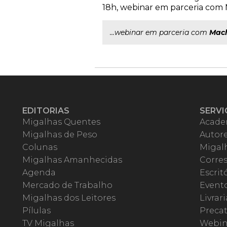
18h, webinar em parceria com 
...webinar em parceria com
Mac
EDITORIAS
SERVI
Migalhas Quentes
Acade
Migalhas de Peso
Autor
Colunas
Migalh
Migalhas Amanhecidas
Corre
Agenda
Escrit
Mercado de Trabalho
Event
Migalhas dos Leitores
Livrari
Pílulas
Precat
TV Migalhas
Webin