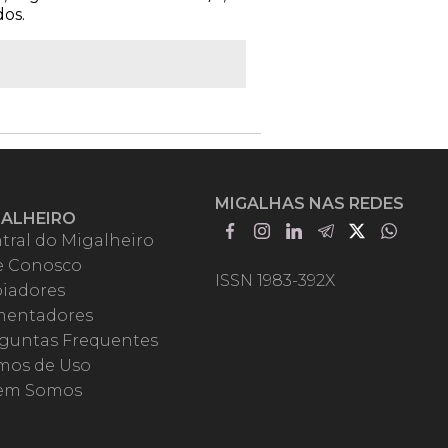
os.
MIGALHAS NAS REDES
GALHEIRO
tral do Migalheiro
e Conosco
ISSN 1983-392X
iadores
entadores
guntas Frequentes
mos de Uso
em Somos