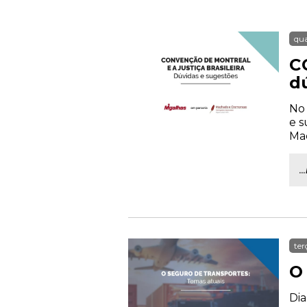
qua
C
d
No 
e s
Mac
...
ter
O
Dia