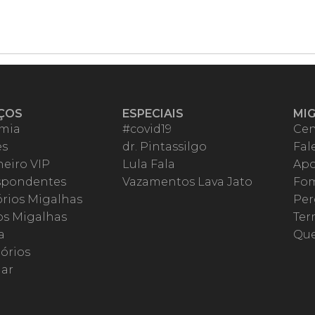
ÇOS
ESPECIAIS
MI
mia
#covid19
Cen
es
dr. Pintassilgo
Fal
eiro VIP
Lula Fala
Apo
spondentes
Vazamentos Lava Jato
Fom
órios Migalhas
Per
os Migalhas
Ter
a
Qu
órios
ar