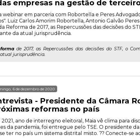
as empresas na gestão de terceir
liza webinar em parceria com Robortella e Peres Advogad
". Luiz Carlos Amorim Robortella, Antonio Galvão Peres e
da Reforma de 2017, as Repercussões das decisões do STF
iante da atual jurisprudência.
forma
de 2017, as Repercussões das decisões do STF, o Comp
atual jurisprudência.
mingo, 6 de dezembro de 2020
ntrevista - Presidente da Câmara Ro
róximas reformas no país
2021, ano de interregno eleitoral, Maia vê clima para disc
es da pandemia, foi entregue pelo TSE. O presidente da
se ter no país um sistema distrital misto. ?? Conecte-se a