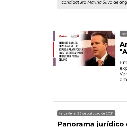
candidatura Marina Silva de anga
sex
An
"A
Em 
exp
Ver
em 
terça-feira, 26 de outubro de 2021
Panorama jurídico