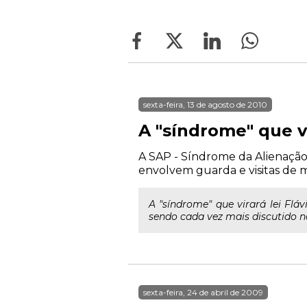
sexta-feira, 13 de agosto de 2010
A "síndrome" que vi
A SAP - Síndrome da Alienação
envolvem guarda e visitas de m
A "síndrome" que virará lei Fl
sendo cada vez mais discutido na
sexta-feira, 24 de abril de 2009