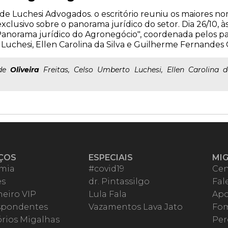
e Luchesi Advogados. o escritório reuniu os maiores n
lusivo sobre o panorama jurídico do setor. Dia 26/10, às
Panorama jurídico do Agronegócio", coordenada pelos pal
o Luchesi, Ellen Carolina da Silva e Guilherme Fernandes 
 de
Oliveira
Freitas, Celso Umberto Luchesi, Ellen Carolina 
ÇOS
ESPECIAIS
MI
mia
#covid19
Cen
es
dr. Pintassilgo
Fal
eiro VIP
Lula Fala
Apo
spondentes
Vazamentos Lava Jato
Fom
órios Migalhas
Per