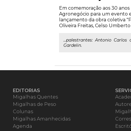
Em comemoração aos 30 anos d
Agronegócio para um evento exc
lançamento da obra coletiva "
Oliveira Freitas, Celso Umbert
...palestrantes: Antonio Carlos
Gardelin.
EDITORIAS
SERVI
Migalhas Quentes
Acade
Migalhas de Peso
Autor
Colunas
Migalh
Migalhas Amanhecidas
Corre
Agenda
Escrit