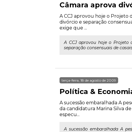
Câmara aprova divó
A CCJ aprovou hoje o Projeto d
divórcio e separação consensuai
exige que ...
A CCJ aprovou hoje o Projeto d
separação consensuais de casais 
terça-feira, 18 de agosto de 2009
Política & Economi
A sucessão embaralhada A pesqu
da candidatura Marina Silva de 
especu...
A sucessão embaralhada A pesq