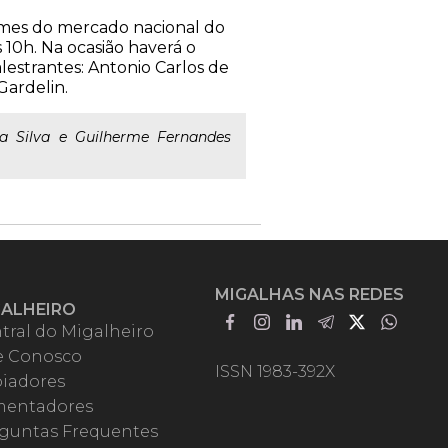
omes do mercado nacional do
 10h. Na ocasião haverá o
estrantes: Antonio Carlos de
Gardelin.
da Silva e Guilherme Fernandes
MIGALHAS NAS REDES
GALHEIRO
tral do Migalheiro
e Conosco
ISSN 1983-392X
iadores
entadores
guntas Frequentes