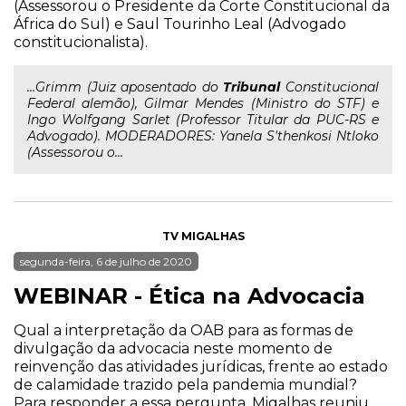
(Assessorou o Presidente da Corte Constitucional da
África do Sul) e Saul Tourinho Leal (Advogado
constitucionalista).
...Grimm (Juiz aposentado do
Tribunal
Constitucional
Federal alemão), Gilmar Mendes (Ministro do STF) e
Ingo Wolfgang Sarlet (Professor Titular da PUC-RS e
Advogado). MODERADORES: Yanela S'thenkosi Ntloko
(Assessorou o...
TV MIGALHAS
segunda-feira, 6 de julho de 2020
WEBINAR - Ética na Advocacia
Qual a interpretação da OAB para as formas de
divulgação da advocacia neste momento de
reinvenção das atividades jurídicas, frente ao estado
de calamidade trazido pela pandemia mundial?
Para responder a essa pergunta, Migalhas reuniu