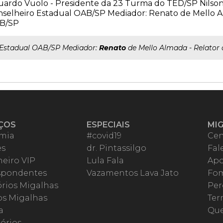
uardo Vuolo - Presidente da 23 Turma do TED/SP Nilso
selheiro Estadual OAB/SP Mediador: Renato de Mello A
B/SP
..Estadual OAB/SP Mediador:
Renato
de Mello Almada - Relator
ÇOS
ESPECIAIS
MI
mia
#covid19
Cen
es
dr. Pintassilgo
Fal
eiro VIP
Lula Fala
Apo
spondentes
Vazamentos Lava Jato
Fom
órios Migalhas
Per
os Migalhas
Ter
a
Qu
órios