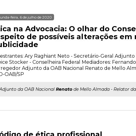
unda-feira, 6 de julho de 2020
tica na Advocacia: O olhar do Conse
espeito de possíveis alterações em
ublicidade
estrantes: Ary Raghiant Neto - Secretário-Geral Adjunt
ice Stocker - Conselheira Federal Mediadores: Fernando 
regedor Adjunto da OAB Nacional Renato de Mello Alm
D-OAB/SP
..Adjunto da OAB Nacional
Renato
de Mello Almada - Relator d
ódigo de ética profissional