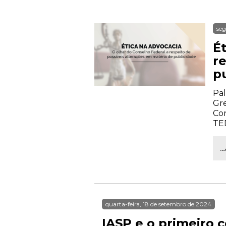
seg
É
r
p
Pal
Gre
Cor
TE
.
quarta-feira, 18 de setembro de 2024
IASP e o primeiro c