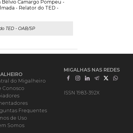
n Bélvio Camargo Pompeu -
lmada - Relator do TED -
 do TED - OAB/SP
MIGALHAS NAS REDES
GALHEIRO
tral do Migalheiro
e Conosco
ISSN 1983-392X
iadores
entadores
guntas Frequentes
mos de Uso
em Somos