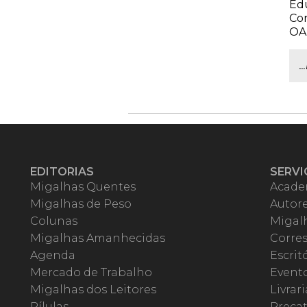
Ed
Con
OA
.
EDITORIAS
SERVI
Migalhas Quentes
Acade
Migalhas de Peso
Autor
Colunas
Migalh
Migalhas Amanhecidas
Corre
Agenda
Escrit
Mercado de Trabalho
Event
Migalhas dos Leitores
Livrari
Pílulas
Precat