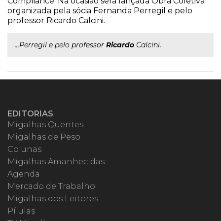
Compliance. Na ocasião será lançada Obra Coletiva
organizada pela sócia Fernanda Perregil e pelo
professor Ricardo Calcini.
...Perregil e pelo professor
Ricardo
Calcini.
EDITORIAS
Migalhas Quentes
Migalhas de Peso
Colunas
Migalhas Amanhecidas
Agenda
Mercado de Trabalho
Migalhas dos Leitores
Pílulas