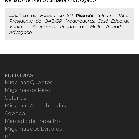
Renato de Mello Almada - Advogado
...Justiça do Estado de SP
Ricardo
Toledo - Vice-
Presidente da OAB/SP Moderadores: José Eduardo
Vuolo - Advogado Renato de Mello Almada -
Advogado
EDITORIAS
Migalhas Quentes
Migalhas de Peso
Colunas
Migalhas Amanhecidas
Agenda
Mercado de Trabalho
Migalhas dos Leitores
Pílulas