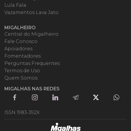
Lula Fala
Vazamentos Lava Jato
MIGALHEIRO
Central do Migalheiro
Fale Conosco
Apoiadores
Fomentadores
Perguntas Frequentes
Termos de Uso
Quem Somos
MIGALHAS NAS REDES
ISSN 1983-392X