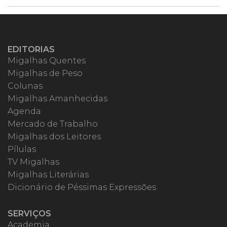
EDITORIAS
Migalhas Quentes
Migalhas de Peso
Colunas
Migalhas Amanhecidas
Agenda
Mercado de Trabalho
Migalhas dos Leitores
Pílulas
TV Migalhas
Migalhas Literárias
Dicionário de Péssimas Expressões
SERVIÇOS
Academia