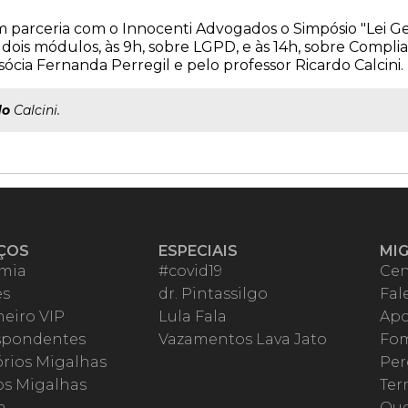
em parceria com o Innocenti Advogados o Simpósio "Lei G
 dois módulos, às 9h, sobre LGPD, e às 14h, sobre Complia
ócia Fernanda Perregil e pelo professor Ricardo Calcini.
do
Calcini.
ÇOS
ESPECIAIS
MI
mia
#covid19
Cen
es
dr. Pintassilgo
Fal
eiro VIP
Lula Fala
Apo
spondentes
Vazamentos Lava Jato
Fom
órios Migalhas
Per
os Migalhas
Ter
a
Qu