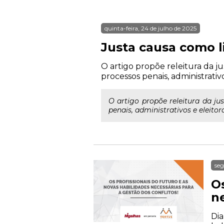
quinta-feira, 24 de julho de 2025
Justa causa como l
O artigo propõe releitura da j
processos penais, administrativos
O artigo propõe releitura da j
penais, administrativos e eleitora
seg
Os
ne
Dia