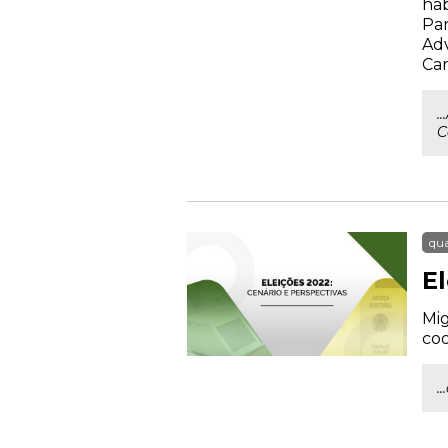
hab
Par
Adv
Car
.
C
qua
E
Mig
co
.