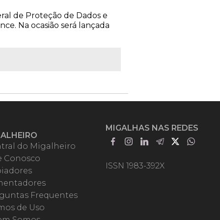
eral de Proteção de Dados e
nce. Na ocasião será lançada
MIGALHAS NAS REDES
GALHEIRO
tral do Migalheiro
e Conosco
ISSN 1983-392X
iadores
entadores
guntas Frequentes
mos de Uso
em Somos