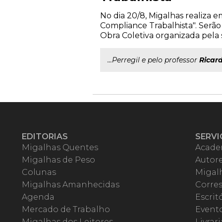
No dia 20/8, Migalhas realiza 
Compliance Trabalhista". Serão
Obra Coletiva organizada pela s
...Perregil e pelo professor
Ricar
EDITORIAS
SERVI
Migalhas Quentes
Acade
Migalhas de Peso
Autor
Colunas
Migalh
Migalhas Amanhecidas
Corre
Agenda
Escrit
Mercado de Trabalho
Event
Migalhas dos Leitores
Livrari