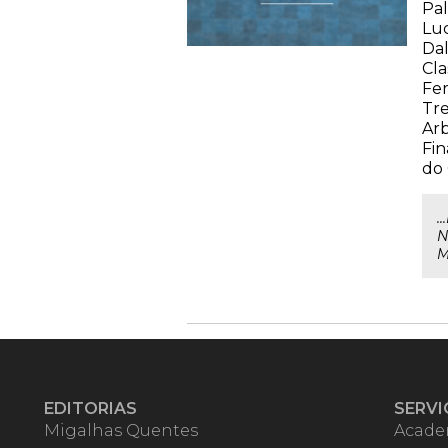
Pal
Luc
Dal
Cla
Fer
Tre
Arb
Fin
do
.
N
M
EDITORIAS
SERVI
Migalhas Quentes
Acade