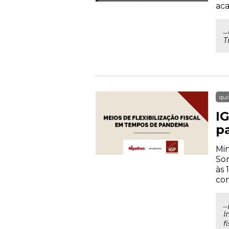
aca
.
T
qui
IG
p
Min
Sor
às 
con
.
I
f