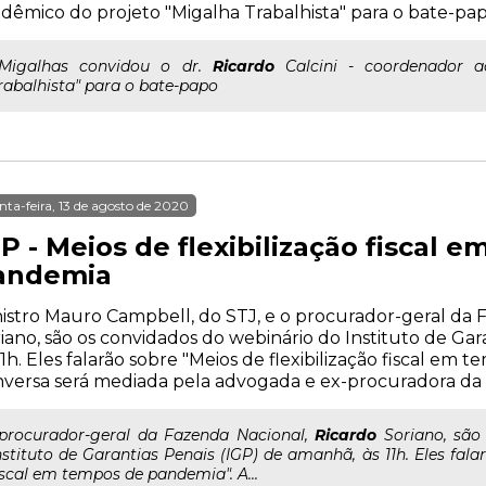
dêmico do projeto "Migalha Trabalhista" para o bate-pa
..Migalhas convidou o dr.
Ricardo
Calcini - coordenador a
rabalhista" para o bate-papo
nta-feira, 13 de agosto de 2020
P - Meios de flexibilização fiscal 
andemia
istro Mauro Campbell, do STJ, e o procurador-geral da 
iano, são os convidados do webinário do Instituto de Gar
11h. Eles falarão sobre "Meios de flexibilização fiscal em
versa será mediada pela advogada e ex-procuradora da Fa
..procurador-geral da Fazenda Nacional,
Ricardo
Soriano, são
nstituto de Garantias Penais (IGP) de amanhã, às 11h. Eles falar
iscal em tempos de pandemia". A...