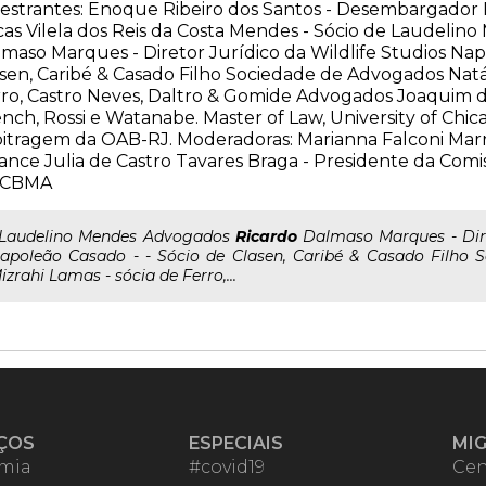
estrantes: Enoque Ribeiro dos Santos - Desembargador 
as Vilela dos Reis da Costa Mendes - Sócio de Laudeli
maso Marques - Diretor Jurídico da Wildlife Studios Nap
sen, Caribé & Casado Filho Sociedade de Advogados Natál
ro, Castro Neves, Daltro & Gomide Advogados Joaquim d
nch, Rossi e Watanabe. Master of Law, University of Chi
itragem da OAB-RJ. Moderadoras: Marianna Falconi Marra 
ance Julia de Castro Tavares Braga - Presidente da Comi
 CBMA
..Laudelino Mendes Advogados
Ricardo
Dalmaso Marques - Diret
apoleão Casado - - Sócio de Clasen, Caribé & Casado Filho 
izrahi Lamas - sócia de Ferro,...
ÇOS
ESPECIAIS
MI
mia
#covid19
Cen