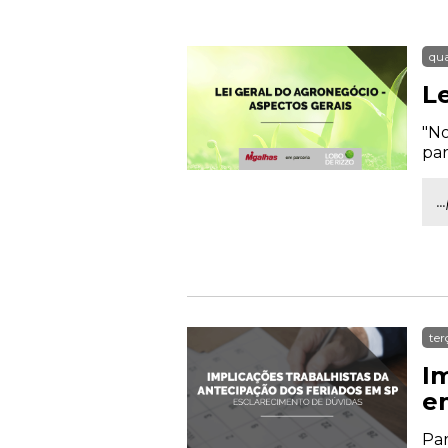
qua
L
"No
par
.
ter
I
e
Par