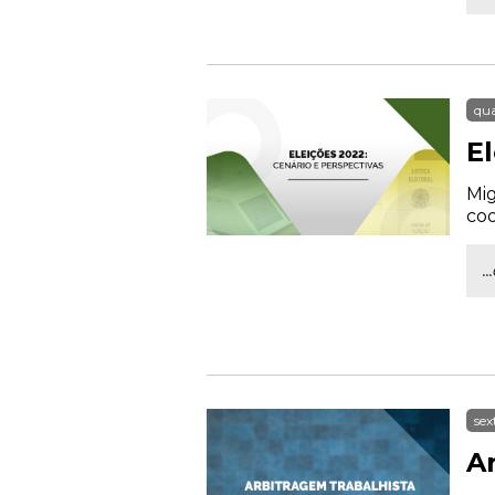
qua
E
Mig
co
.
sex
A