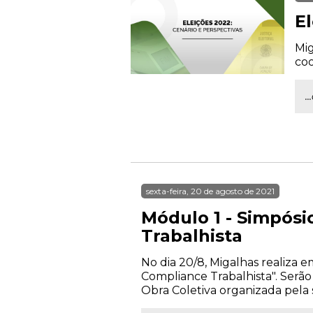
E
Mig
co
.
sexta-feira, 20 de agosto de 2021
Módulo 1 - Simpósi
Trabalhista
No dia 20/8, Migalhas realiza 
Compliance Trabalhista". Serão
Obra Coletiva organizada pela s