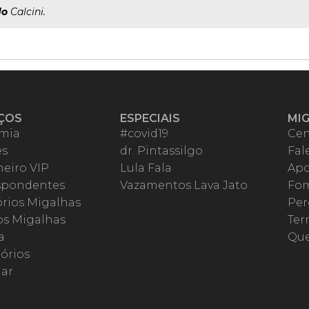
do
Calcini.
ÇOS
ESPECIAIS
MI
mia
#covid19
Cen
es
dr. Pintassilgo
Fal
eiro VIP
Lula Fala
Apo
spondentes
Vazamentos Lava Jato
Fom
órios Migalhas
Per
os Migalhas
Ter
a
Qu
órios
ar