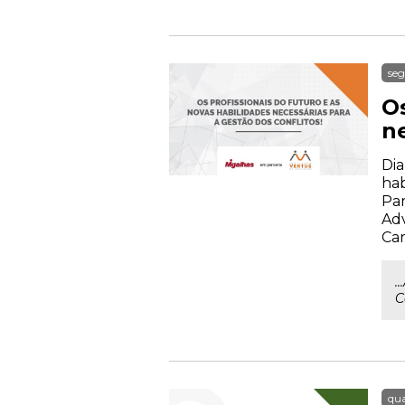
seg
Os
ne
Dia
hab
Par
Adv
Car
.
C
qua