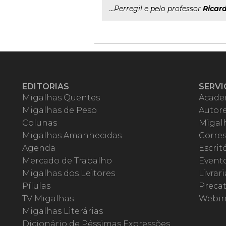
...Perregil e pelo professor
Ricar
EDITORIAS
SERVI
Migalhas Quentes
Acade
Migalhas de Peso
Autor
Colunas
Migalh
Migalhas Amanhecidas
Corre
Agenda
Escrit
Mercado de Trabalho
Event
Migalhas dos Leitores
Livrari
Pílulas
Precat
TV Migalhas
Webin
Migalhas Literárias
Dicionário de Péssimas Expressões