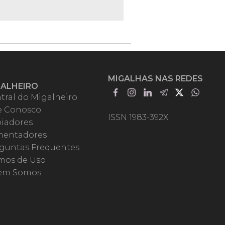
MIGALHAS NAS REDES
GALHEIRO
tral do Migalheiro
e Conosco
ISSN 1983-392X
iadores
entadores
guntas Frequentes
mos de Uso
em Somos