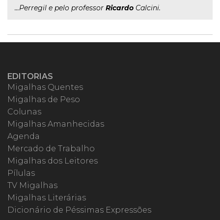
...Perregil e pelo professor
Ricardo
Calcini.
EDITORIAS
Migalhas Quentes
Migalhas de Peso
Colunas
Migalhas Amanhecidas
Agenda
Mercado de Trabalho
Migalhas dos Leitores
Pílulas
TV Migalhas
Migalhas Literárias
Dicionário de Péssimas Expressões