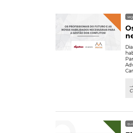
seg
Os
ne
Dia
hab
Par
Adv
Car
.
C
qua