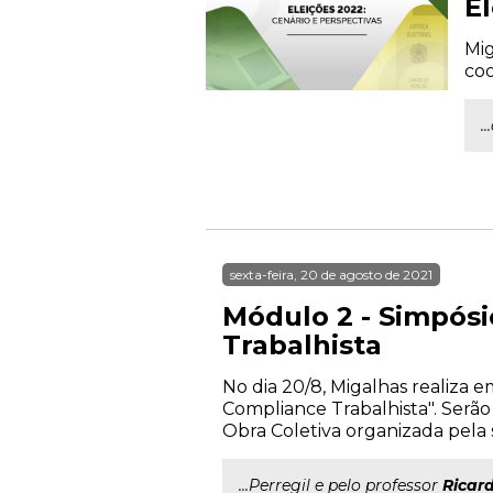
E
Mig
co
.
sexta-feira, 20 de agosto de 2021
Módulo 2 - Simpósi
Trabalhista
No dia 20/8, Migalhas realiza 
Compliance Trabalhista". Serão
Obra Coletiva organizada pela s
...Perregil e pelo professor
Ricar