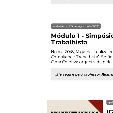
sexta-feira, 20 de agosto de 2021
Módulo 1 - Simpósi
Trabalhista
No dia 20/8, Migalhas realiza 
Compliance Trabalhista". Serão
Obra Coletiva organizada pela s
...Perregil e pelo professor
Ricar
qui
IG