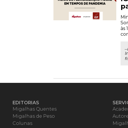
p
Min
Sor
às 
con
.
I
f
EDITORIAS
SERVI
Migalhas Quentes
Acade
Migalhas de Peso
Autor
Colunas
Migalh