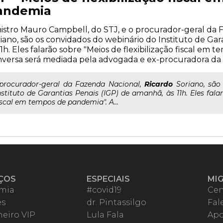
andemia
istro Mauro Campbell, do STJ, e o procurador-geral da 
iano, são os convidados do webinário do Instituto de Gar
11h. Eles falarão sobre "Meios de flexibilização fiscal em
versa será mediada pela advogada e ex-procuradora da Fa
..procurador-geral da Fazenda Nacional,
Ricardo
Soriano, são
nstituto de Garantias Penais (IGP) de amanhã, às 11h. Eles falar
iscal em tempos de pandemia". A...
ÇOS
ESPECIAIS
MI
mia
#covid19
Cen
es
dr. Pintassilgo
Fal
eiro VIP
Lula Fala
Apo