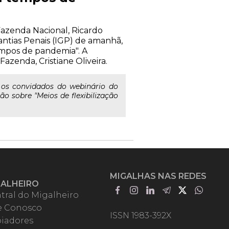
Fazenda Nacional, Ricardo
antias Penais (IGP) de amanhã,
 tempos de pandemia". A
zenda, Cristiane Oliveira.
 os convidados do webinário do
ão sobre "Meios de flexibilização
MIGALHAS NAS REDES
GALHEIRO
tral do Migalheiro
e Conosco
ISSN 1983-392X
iadores