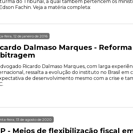
2ª turma do Tribunal, à qual também pertencem os minis
dson Fachin. Veja a matéria completa:
ça-feira, 12 de janeiro de 2016
icardo Dalmaso Marques - Reforma 
rbitragem
dvogado Ricardo Dalmaso Marques, com larga experiên
ernacional, ressalta a evolução do instituto no Brasil e
xpectativa de desenvolvimento mesmo com a crise e ta
C.
nta-feira, 13 de agosto de 2020
P - Meios de flexibilização fiscal 