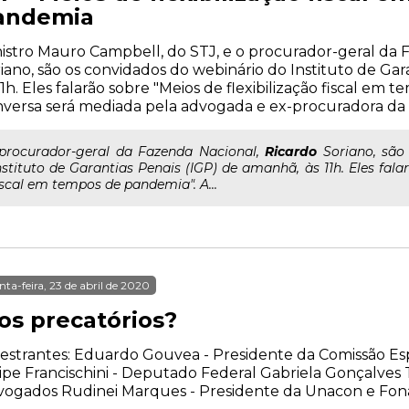
andemia
istro Mauro Campbell, do STJ, e o procurador-geral da 
iano, são os convidados do webinário do Instituto de Gar
11h. Eles falarão sobre "Meios de flexibilização fiscal em
versa será mediada pela advogada e ex-procuradora da Fa
..procurador-geral da Fazenda Nacional,
Ricardo
Soriano, são
nstituto de Garantias Penais (IGP) de amanhã, às 11h. Eles falar
iscal em tempos de pandemia". A...
nta-feira, 23 de abril de 2020
os precatórios?
estrantes: Eduardo Gouvea - Presidente da Comissão Es
ipe Francischini - Deputado Federal Gabriela Gonçalves T
vogados Rudinei Marques - Presidente da Unacon e Fon