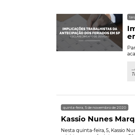
ter
I
e
Par
aca
.
T
quinta-feira, 5 de novembro de 2020
Kassio Nunes Marq
Nesta quinta-feira, 5, Kassio 