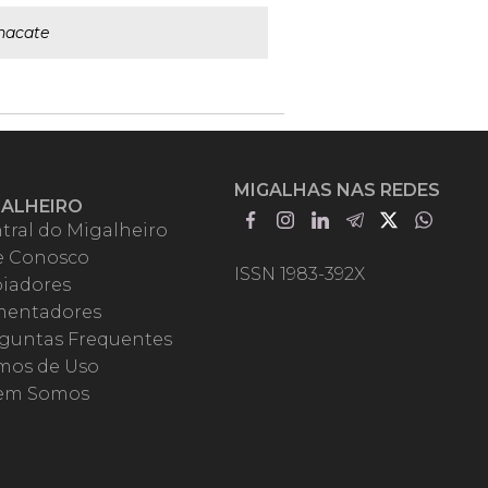
nacate
MIGALHAS NAS REDES
GALHEIRO
tral do Migalheiro
e Conosco
ISSN 1983-392X
iadores
entadores
guntas Frequentes
mos de Uso
em Somos