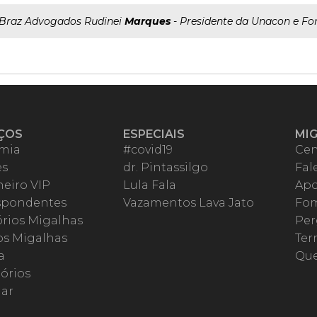
..Braz Advogados Rudinei
Marques
- Presidente da Unacon e Fo
ÇOS
ESPECIAIS
MI
mia
#covid19
Cen
es
dr. Pintassilgo
Fal
eiro VIP
Lula Fala
Apo
spondentes
Vazamentos Lava Jato
Fom
órios Migalhas
Per
os Migalhas
Ter
a
Qu
órios
ar