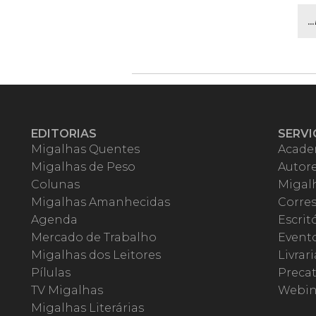
.
EDITORIAS
SERVI
Migalhas Quentes
Acade
Migalhas de Peso
Autor
Colunas
Migalh
Migalhas Amanhecidas
Corre
Agenda
Escrit
Mercado de Trabalho
Event
Migalhas dos Leitores
Livrari
Pílulas
Precat
TV Migalhas
Webin
Migalhas Literárias