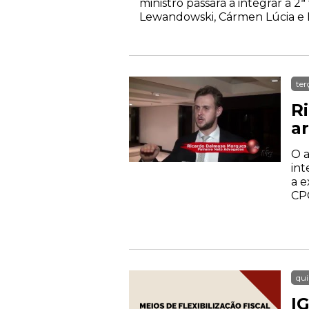
ministro passará a integrar a 
Lewandowski, Cármen Lúcia e E
ter
R
a
O a
int
a e
CP
qui
IG