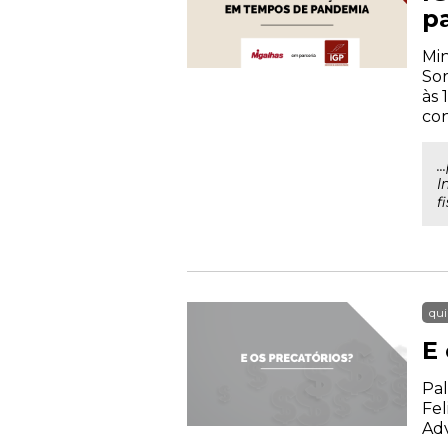
p
Min
Sor
às 
con
.
I
f
qui
E 
Pal
Fel
Ad