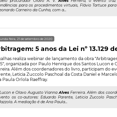
..pelo procurador Olavo A. V.
Alves
Ferreira, o evento tra
endências para os procedimentos virtuais, Flávio Tartuce para 
eonardo Carneiro da Cunha, com a...
unda-feira, 21 de setembro de 2020
bitragem: 5 anos da Lei nº 13.129 d
alhas realiza webinar de lançamento da obra "Arbitragem:
5", organizada por Paulo Henrique dos Santos Lucon e 
reira. Além dos coordenadores do livro, participam do e
ente, Leticia Zuccolo Paschoal da Costa Daniel e Marce
 Paula Orlola Raeffray.
..Lucon e Olavo Augusto Vianna
Alves
Ferreira. Além dos coord
vento os co-autores: Eduardo Parente, Leticia Zuccolo Pasc
azzola. A mediação é de Ana Paula...