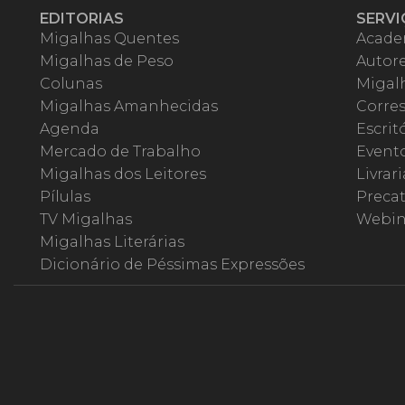
EDITORIAS
SERVI
Migalhas Quentes
Acade
Migalhas de Peso
Autor
Colunas
Migalh
Migalhas Amanhecidas
Corre
Agenda
Escrit
Mercado de Trabalho
Event
Migalhas dos Leitores
Livrari
Pílulas
Precat
TV Migalhas
Webin
Migalhas Literárias
Dicionário de Péssimas Expressões