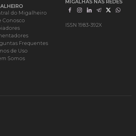
MIGALHAS NAS REDES
GALHEIRO
tral do Migalheiro
e Conosco
ISSN 1983-392X
iadores
entadores
guntas Frequentes
mos de Uso
em Somos