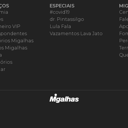
ÇOS
ESPECIAIS
MI
mia
#covid19
Cen
es
dr. Pintassilgo
Fal
eiro VIP
Lula Fala
Apo
spondentes
Vazamentos Lava Jato
Fom
órios Migalhas
Per
os Migalhas
Ter
a
Qu
órios
ar