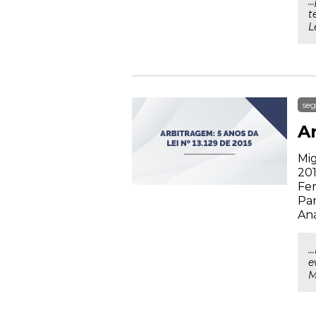
.
t
L
seg
Ar
Mig
201
Fer
Par
Ana
.
e
M