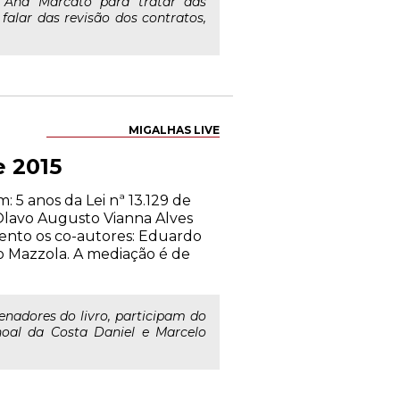
z Ana Marcato para tratar das
falar das revisão dos contratos,
MIGALHAS LIVE
e 2015
 5 anos da Lei nª 13.129 de
Olavo Augusto Vianna Alves
vento os co-autores: Eduardo
lo Mazzola. A mediação é de
enadores do livro, participam do
hoal da Costa Daniel e Marcelo