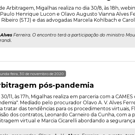
i de Arbitragem, Migalhas realiza no dia 30/8, às 18h, we
Paulo Henrique Lucon e Olavo Augusto Vianna Alves Fer
 Ribeiro (STJ) e das advogadas Marcela Kohlbach e Carol
a
Alves
Ferreira. O encontro terá a participação do ministro Mou
randi.
unda-feira, 30 de novembro de 2020
rbitragem pós-pandemia
 30/11, às 17h, Migalhas realiza em parceria com a CAMES
demia". Mediado pelo procurador Olavo A. V. Alves Ferre
a tratar das tendências para os procedimentos virtuais, F
isão dos contratos, Leonardo Carneiro da Cunha, com a
itragem virtual e Marcia Cicarelli abordando a seguranç