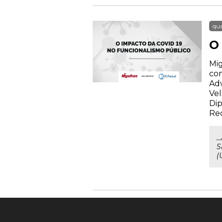
qua
O
Mig
com
Adv
Vel
Dip
Rec
.
S
(