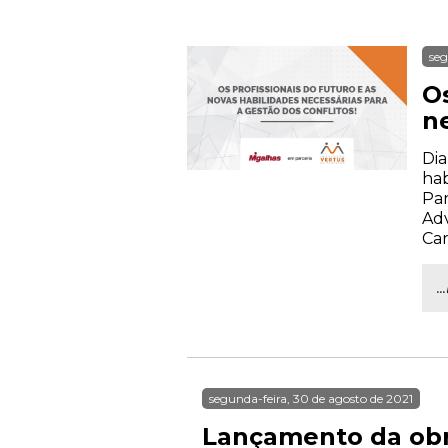
seg
Os
ne
Dia
hab
Par
Adv
Car
.
segunda-feira, 30 de agosto de 2021
Lançamento da obra