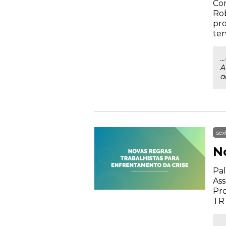
Con
Rob
pro
ten
.
A
a
sex
N
Pal
Ass
Pr
TRT