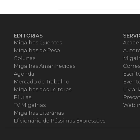
EDITORIAS
SERVI
Migalhas Quentes
Acade
Migalhas de Peso
Autor
Colunas
Migalh
Migalhas Amanhecidas
Corre
Agenda
Escrit
Mercado de Trabalho
Event
Migalhas dos Leitores
Livrari
Pílulas
Precat
TV Migalhas
Webin
Migalhas Literárias
Dicionário de Péssimas Expressões