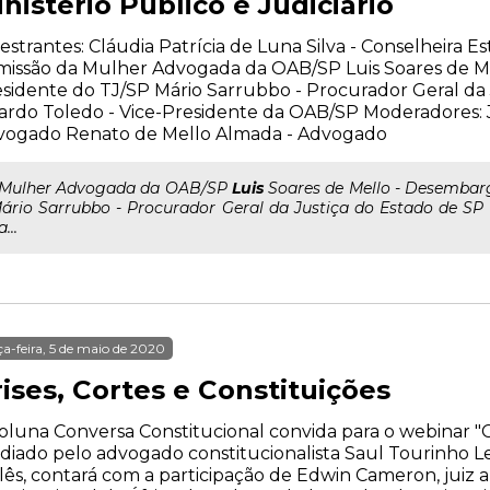
nistério Público e Judiciário
estrantes: Cláudia Patrícia de Luna Silva - Conselheira E
issão da Mulher Advogada da OAB/SP Luis Soares de Me
sidente do TJ/SP Mário Sarrubbo - Procurador Geral da 
ardo Toledo - Vice-Presidente da OAB/SP Moderadores: 
vogado Renato de Mello Almada - Advogado
..Mulher Advogada da OAB/SP
Luis
Soares de Mello - Desembarg
ário Sarrubbo - Procurador Geral da Justiça do Estado de SP 
...
ça-feira, 5 de maio de 2020
ises, Cortes e Constituições
oluna Conversa Constitucional convida para o webinar "Cri
iado pelo advogado constitucionalista Saul Tourinho Le
lês, contará com a participação de Edwin Cameron, juiz