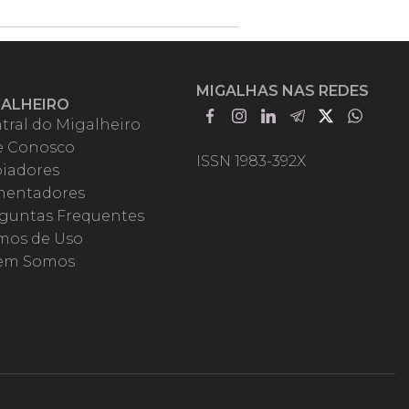
MIGALHAS NAS REDES
GALHEIRO
tral do Migalheiro
e Conosco
ISSN 1983-392X
iadores
entadores
guntas Frequentes
mos de Uso
em Somos