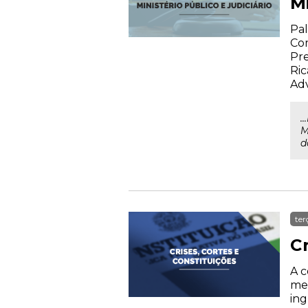
Mi
Pal
Com
Pre
Ric
Ad
.
M
da
ter
Cr
A c
med
ing