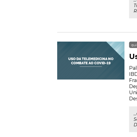
.
T
R
qui
U
Pal
IBD
Fra
De
Uni
Des
.
S
D