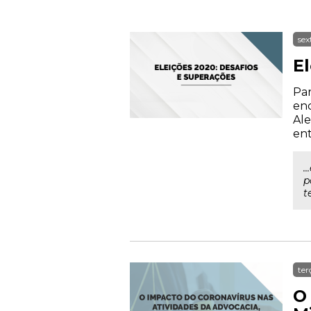
sex
E
Par
enc
Ale
ent
.
p
t
ter
O