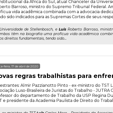
stitucional da África do Sul, atual Chanceler da Univers
erto Barroso, ministro do Supremo Tribunal Federal. A
fícua vida acadêmica combinada com a advocacia dedica
do sido indicados para as Supremas Cortes de seus respec
..Universidade de Stellenbosch, e
Luís
Roberto Barroso, ministr
mbos têm na biografia uma profícua vida acadêmica combi
os direitos fundamentais, tendo sido...
ta-feira, 17 de abril de 2020
ovas regras trabalhistas para enfr
estrantes: Almir Pazzianotto Pinto - ex-ministro do TST 
ociação Luso-Brasileira de Juristas do Trabalho - JUTRA O
ofessor do departamento de Trabalho da USP Regina D
 e presidente da Academia Paulista de Direito do Traba