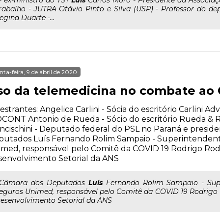
..- ex-ministro do TST
Luis
Carlos Moro - Presidente da Associaçã
rabalho - JUTRA Otávio Pinto e Silva (USP) - Professor do 
egina Duarte -...
nta-feira, 9 de abril de 2020
so da telemedicina no combate ao 
estrantes: Angelica Carlini - Sócia do escritório Carlini A
CONT Antonio de Rueda - Sócio do escritório Rueda &
ncischini - Deputado federal do PSL no Paraná e presid
putados Luís Fernando Rolim Sampaio - Superintenden
med, responsável pelo Comitê da COVID 19 Rodrigo Rodr
envolvimento Setorial da ANS
..Câmara dos Deputados
Luís
Fernando Rolim Sampaio - Sup
eguros Unimed, responsável pelo Comitê da COVID 19 Rodrigo R
esenvolvimento Setorial da ANS