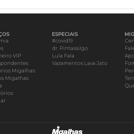
ÇOS
ESPECIAIS
MI
mia
#covid19
Cen
es
dr. Pintassilgo
Fal
eiro VIP
Lula Fala
Apo
spondentes
Vazamentos Lava Jato
Fom
órios Migalhas
Per
os Migalhas
Ter
a
Qu
órios
ar