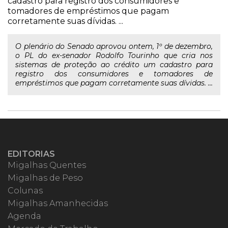
cadastro para registro dos consumidores e
tomadores de empréstimos que pagam
corretamente suas dívidas. ...
O plenário do Senado aprovou ontem, 1º de dezembro,
o PL do ex-senador Rodolfo Tourinho que cria nos
sistemas de proteção ao crédito um cadastro para
registro dos consumidores e tomadores de
empréstimos que pagam corretamente suas dívidas. ...
EDITORIAS
Migalhas Quentes
Migalhas de Peso
Colunas
Migalhas Amanhecidas
Agenda