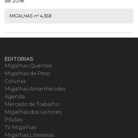
de 2018.
MIGALHAS nº 4.368
EDITORIAS
Migalhas Quentes
Migalhas de Peso
Colunas
Migalhas Amanhecidas
Agenda
Mercado de Trabalho
Migalhas dos Leitores
Pílulas
TV Migalhas
Migalhas Literárias