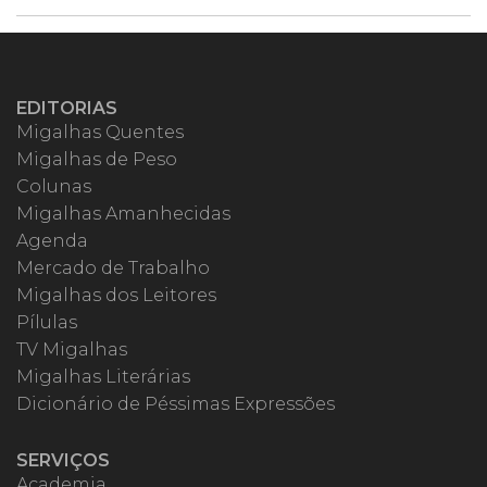
EDITORIAS
Migalhas Quentes
Migalhas de Peso
Colunas
Migalhas Amanhecidas
Agenda
Mercado de Trabalho
Migalhas dos Leitores
Pílulas
TV Migalhas
Migalhas Literárias
Dicionário de Péssimas Expressões
SERVIÇOS
Academia