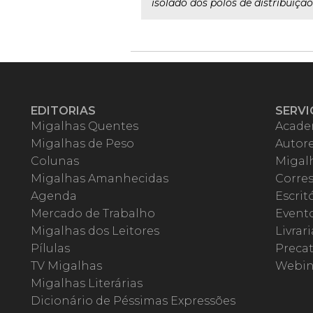
isolado dos polos de distribuiçã
EDITORIAS
SERVI
Migalhas Quentes
Acade
Migalhas de Peso
Autor
Colunas
Migalh
Migalhas Amanhecidas
Corre
Agenda
Escrit
Mercado de Trabalho
Event
Migalhas dos Leitores
Livrari
Pílulas
Precat
TV Migalhas
Webin
Migalhas Literárias
Dicionário de Péssimas Expressões