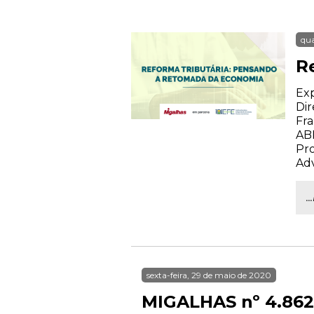
qua
R
Exp
Dir
Fra
AB
Pro
Ad
.
sexta-feira, 29 de maio de 2020
MIGALHAS nº 4.862