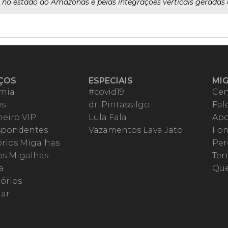
o no estado do Amazonas e pelas integrações verticais geradas 
ÇOS
ESPECIAIS
MI
mia
#covid19
Cen
es
dr. Pintassilgo
Fal
eiro VIP
Lula Fala
Apo
spondentes
Vazamentos Lava Jato
Fom
órios Migalhas
Per
os Migalhas
Ter
a
Qu
órios
ar