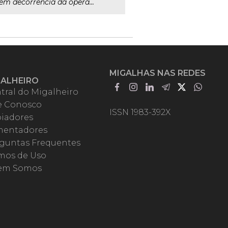
em decorrência da opera...
MIGALHAS NAS REDES
GALHEIRO
tral do Migalheiro
e Conosco
ISSN 1983-392X
iadores
entadores
guntas Frequentes
mos de Uso
em Somos