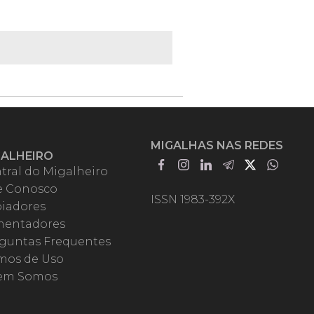
MIGALHAS NAS REDES
GALHEIRO
tral do Migalheiro
e Conosco
ISSN 1983-392X
iadores
entadores
guntas Frequentes
mos de Uso
em Somos