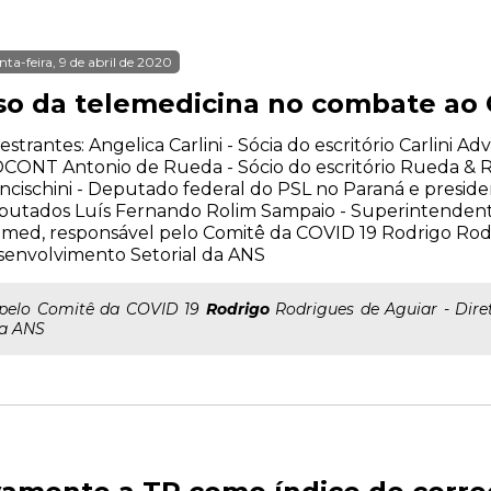
nta-feira, 9 de abril de 2020
so da telemedicina no combate ao 
estrantes: Angelica Carlini - Sócia do escritório Carlini A
CONT Antonio de Rueda - Sócio do escritório Rueda &
ncischini - Deputado federal do PSL no Paraná e presid
putados Luís Fernando Rolim Sampaio - Superintenden
med, responsável pelo Comitê da COVID 19 Rodrigo Rodr
envolvimento Setorial da ANS
..pelo Comitê da COVID 19
Rodrigo
Rodrigues de Aguiar - Dire
a ANS