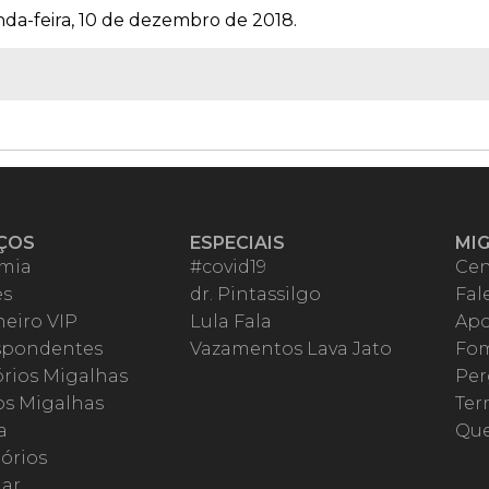
nda-feira, 10 de dezembro de 2018.
ÇOS
ESPECIAIS
MI
mia
#covid19
Cen
es
dr. Pintassilgo
Fal
eiro VIP
Lula Fala
Apo
spondentes
Vazamentos Lava Jato
Fom
órios Migalhas
Per
os Migalhas
Ter
a
Qu
órios
ar