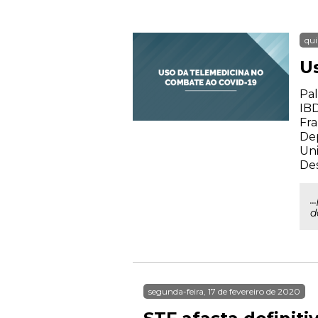
qui
U
Pal
IBD
Fra
De
Uni
Des
.
d
segunda-feira, 17 de fevereiro de 2020