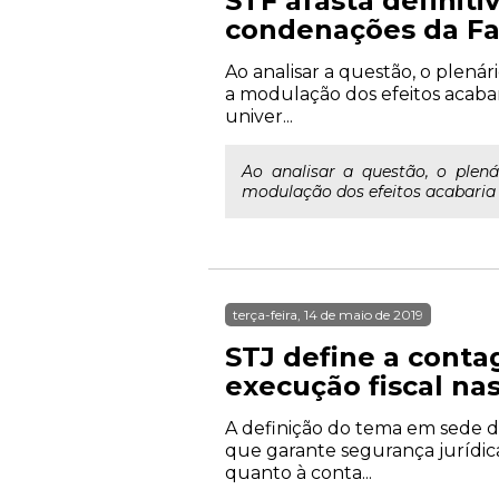
STF afasta definit
condenações da Fa
Ao analisar a questão, o plená
a modulação dos efeitos acabar
univer...
Ao analisar a questão, o plená
modulação dos efeitos acabaria p
terça-feira, 14 de maio de 2019
STJ define a conta
execução fiscal nas
A definição do tema em sede d
que garante segurança jurídica
quanto à conta...