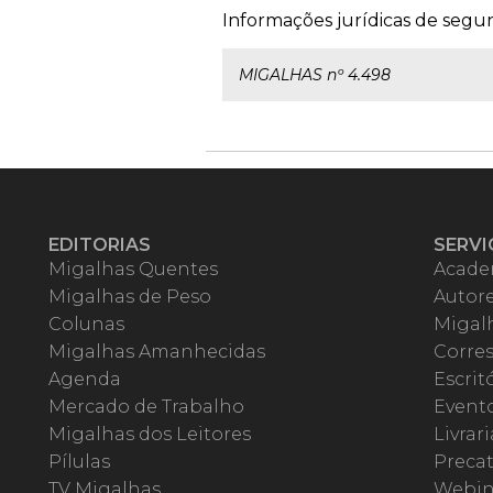
Informações jurídicas de segu
MIGALHAS nº 4.498
EDITORIAS
SERVI
Migalhas Quentes
Acade
Migalhas de Peso
Autor
Colunas
Migalh
Migalhas Amanhecidas
Corre
Agenda
Escrit
Mercado de Trabalho
Event
Migalhas dos Leitores
Livrari
Pílulas
Precat
TV Migalhas
Webin