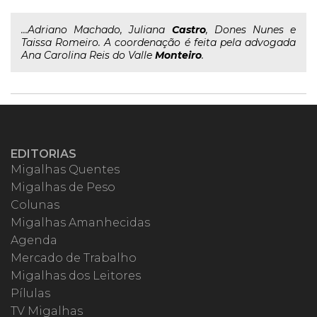
...Adriano Machado, Juliana
Castro
, Dones Nunes e
Taissa Romeiro. A coordenação é feita pela advogada
Ana Carolina Reis do Valle
Monteiro
.
EDITORIAS
Migalhas Quentes
Migalhas de Peso
Colunas
Migalhas Amanhecidas
Agenda
Mercado de Trabalho
Migalhas dos Leitores
Pílulas
TV Migalhas