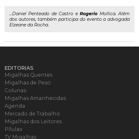
...Daniel Penteado de Castro e
Rogerio
Mollica. Além
dos autores, também participa do evento a advogada
Elzeane da Rocha.
EDITORIAS
Migalhas Quentes
Migalhas de Peso
Colunas
Migalhas Amanhecidas
Agenda
Mercado de Trabalho
Migalhas dos Leitores
Pílulas
TV Migalhas