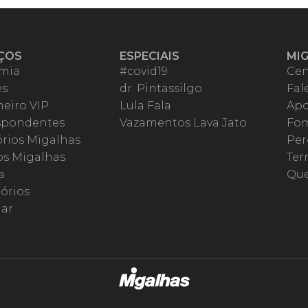
ÇOS
ESPECIAIS
MI
mia
#covid19
Cen
es
dr. Pintassilgo
Fal
eiro VIP
Lula Fala
Apo
spondentes
Vazamentos Lava Jato
Fom
órios Migalhas
Per
os Migalhas
Ter
a
Qu
órios
ar