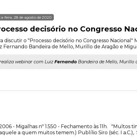
ta-feira, 28 de agosto de 2020
rocesso decisório no Congresso Na
a discutir o "Processo decisório no Congresso Nacional"
z Fernando Bandeira de Mello, Murillo de Aragão e Migu
..realiza webinar com Luiz
Fernando
Bandeira de Mello, Murillo
 2006 - Migalhas nº 1.550 - Fechamento às 11h. "Multos 
quele a quem muitos temem.) Publílio Siro (séc. I a.C.), 