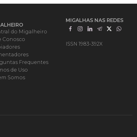
MIGALHAS NAS REDES
GALHEIRO
tral do Migalheiro
e Conosco
ISSN 1983-392X
iadores
entadores
guntas Frequentes
mos de Uso
em Somos