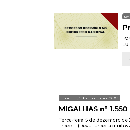
sex
P
Par
Lui
.
terça-feira, 5 de dezembro de 2006
MIGALHAS nº 1.550
Terça-feira, 5 de dezembro de
timent." (Deve temer a muitos a