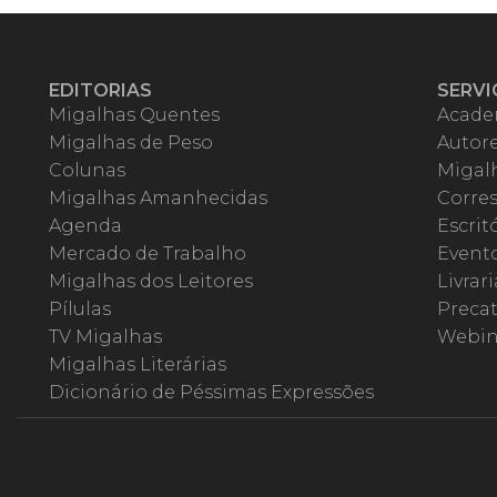
EDITORIAS
SERVI
Migalhas Quentes
Acade
Migalhas de Peso
Autor
Colunas
Migalh
Migalhas Amanhecidas
Corre
Agenda
Escrit
Mercado de Trabalho
Event
Migalhas dos Leitores
Livrari
Pílulas
Precat
TV Migalhas
Webin
Migalhas Literárias
Dicionário de Péssimas Expressões