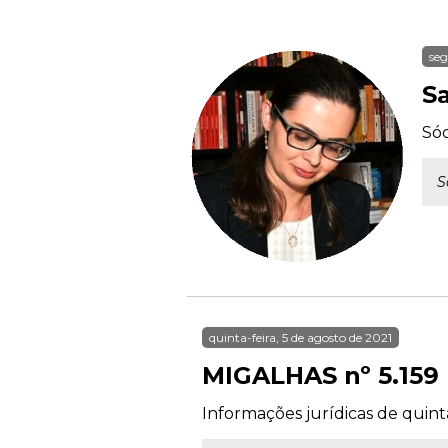
seg
S
Só
S
quinta-feira, 5 de agosto de 2021
MIGALHAS nº 5.159
Informações jurídicas de quinta