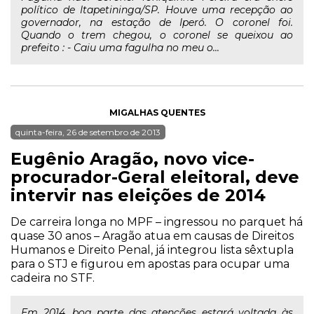
político de Itapetininga/SP. Houve uma recepção ao
governador, na estação de Iperó. O coronel foi.
Quando o trem chegou, o coronel se queixou ao
prefeito : - Caiu uma fagulha no meu o...
MIGALHAS QUENTES
quinta-feira, 26 de setembro de 2013
Eugênio Aragão, novo vice-
procurador-Geral eleitoral, deve
intervir nas eleições de 2014
De carreira longa no MPF – ingressou no parquet há
quase 30 anos – Aragão atua em causas de Direitos
Humanos e Direito Penal, já integrou lista sêxtupla
para o STJ e figurou em apostas para ocupar uma
cadeira no STF.
Em 2014, boa parte das atenções estará voltada às