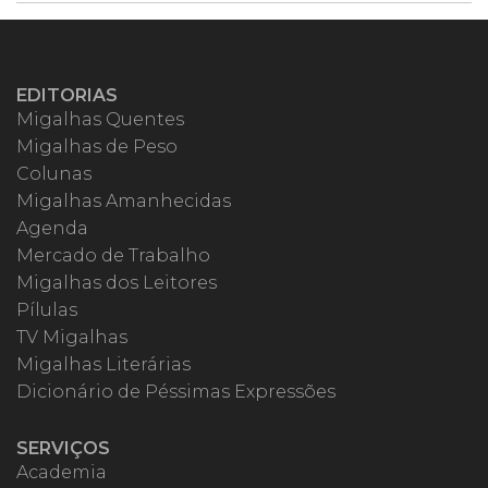
EDITORIAS
Migalhas Quentes
Migalhas de Peso
Colunas
Migalhas Amanhecidas
Agenda
Mercado de Trabalho
Migalhas dos Leitores
Pílulas
TV Migalhas
Migalhas Literárias
Dicionário de Péssimas Expressões
SERVIÇOS
Academia