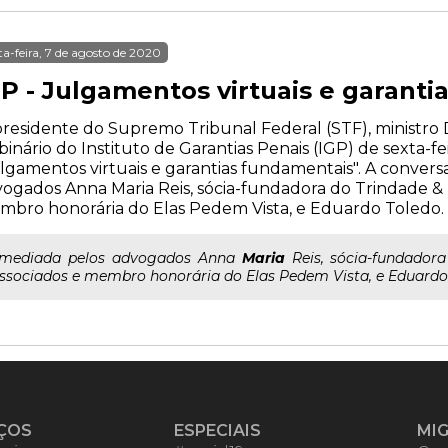
ta-feira, 7 de agosto de 2020
GP - Julgamentos virtuais e garant
residente do Supremo Tribunal Federal (STF), ministro Di
inário do Instituto de Garantias Penais (IGP) de sexta-feira
lgamentos virtuais e garantias fundamentais". A convers
ogados Anna Maria Reis, sócia-fundadora do Trindade &
bro honorária do Elas Pedem Vista, e Eduardo Toledo.
..mediada pelos advogados Anna
Maria
Reis, sócia-fundador
ssociados e membro honorária do Elas Pedem Vista, e Eduardo
ÇOS
ESPECIAIS
MI