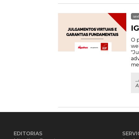
sex
I
O p
web
"Ju
adv
mem
.
A
EDITORIAS
SERVI