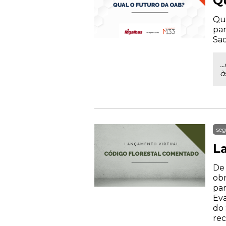
Q
Qua
par
Sad
.
à
seg
L
De 
obr
par
Eva
do 
rec