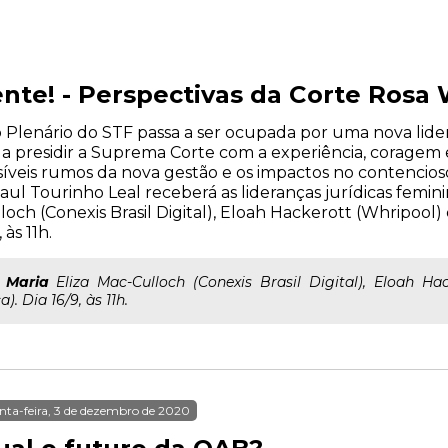
nte! - Perspectivas da Corte Rosa
 Plenário do STF passa a ser ocupada por uma nova lider
 a presidir a Suprema Corte com a experiência, coragem 
ssíveis rumos da nova gestão e os impactos no contencios
aul Tourinho Leal receberá as lideranças jurídicas femin
lloch (Conexis Brasil Digital), Eloah Hackerott (Whripool)
 às 11h.
;
Maria
Eliza Mac-Culloch (Conexis Brasil Digital), Eloah Hac
). Dia 16/9, às 11h.
nta-feira, 3 de dezembro de 2020