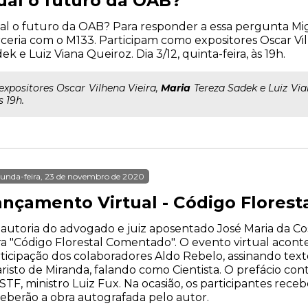
ual o futuro da OAB?
l o futuro da OAB? Para responder a essa pergunta Mig
ceria com o M133. Participam como expositores Oscar Vil
ek e Luiz Viana Queiroz. Dia 3/12, quinta-feira, às 19h.
..expositores Oscar Vilhena Vieira,
Maria
Tereza Sadek e Luiz Vian
s 19h.
unda-feira, 23 de novembro de 2020
ançamento Virtual - Código Flores
autoria do advogado e juiz aposentado José Maria da Cos
a "Código Florestal Comentado". O evento virtual acontec
ticipação dos colaboradores Aldo Rebelo, assinando texto
risto de Miranda, falando como Cientista. O prefácio con
STF, ministro Luiz Fux. Na ocasião, os participantes re
eberão a obra autografada pelo autor.