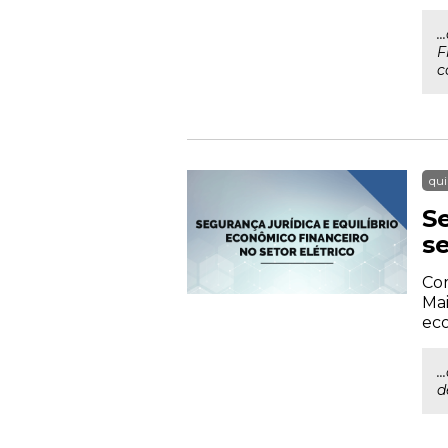
.
F
c
qui
S
se
Com
Mai
eco
.
d