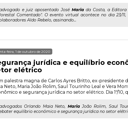
..advogado e juiz aposentado José
Maria
da Costa, a Editora
lorestal Comentado". O evento virtual acontece no dia 23/11,
olaboradores Aldo Rebelo, assinando...
nta-feira, 1 de outubro de 2020
egurança jurídica e equilíbrio econ
tor elétrico
 palestra magna de Carlos Ayres Britto, ex-presidente 
a Neto, Maria João Rolim, Saul Tourinho Leal e Vera Mont
nômico e segurança jurídica no setor elétrico. Dia 1º/10, qu
..advogados Orlando Maia Neto,
Maria
João Rolim, Saul Tour
ebater equilíbrio econômico e segurança jurídica no setor elétrico.