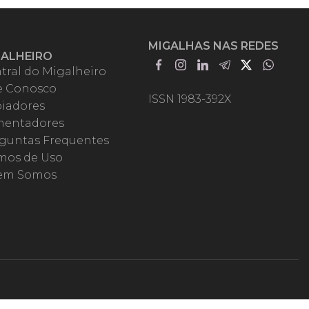
MIGALHAS NAS REDES
GALHEIRO
tral do Migalheiro
e Conosco
ISSN 1983-392X
iadores
entadores
guntas Frequentes
mos de Uso
em Somos