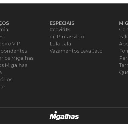
ÇOS
ESPECIAIS
MI
mia
#covid19
Cen
es
dr. Pintassilgo
Fal
eiro VIP
Lula Fala
Apo
spondentes
Vazamentos Lava Jato
Fom
órios Migalhas
Per
os Migalhas
Ter
a
Qu
órios
ar