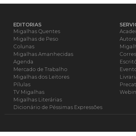
EDITORIAS
SERVI
Migalhas Quentes
Acade
Migalhas de Peso
Autor
Colunas
Migalh
Migalhas Amanhecidas
Corre
Agenda
Escrit
Mercado de Trabalho
Event
Migalhas dos Leitores
Livrari
Pílulas
Precat
TV Migalhas
Webin
Migalhas Literárias
Dicionário de Péssimas Expressões