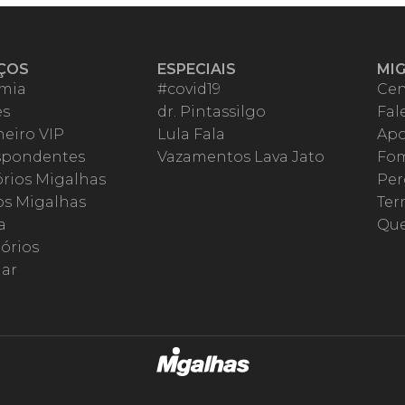
ÇOS
ESPECIAIS
MI
mia
#covid19
Cen
es
dr. Pintassilgo
Fal
eiro VIP
Lula Fala
Apo
spondentes
Vazamentos Lava Jato
Fom
órios Migalhas
Per
os Migalhas
Ter
a
Qu
órios
ar