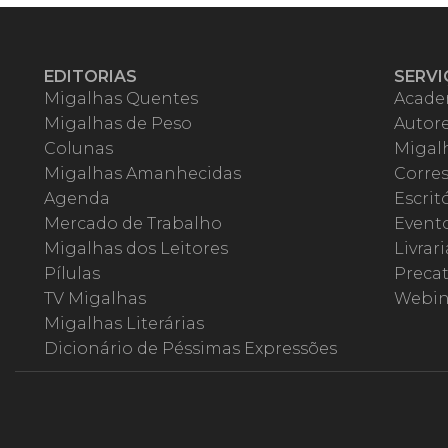
EDITORIAS
SERVI
Migalhas Quentes
Acade
Migalhas de Peso
Autor
Colunas
Migalh
Migalhas Amanhecidas
Corre
Agenda
Escrit
Mercado de Trabalho
Event
Migalhas dos Leitores
Livrari
Pílulas
Precat
TV Migalhas
Webin
Migalhas Literárias
Dicionário de Péssimas Expressões