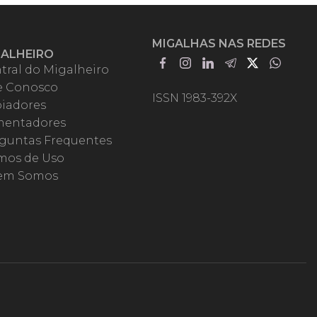
MIGALHAS NAS REDES
GALHEIRO
tral do Migalheiro
e Conosco
ISSN 1983-392X
iadores
entadores
guntas Frequentes
mos de Uso
em Somos